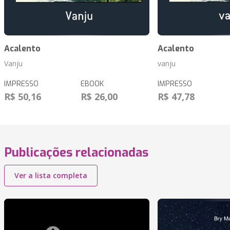
Acalento
Acalento
Vanju
vanju
IMPRESSO
EBOOK
IMPRESSO
R$ 50,16
R$ 26,00
R$ 47,78
Publicações relacionadas
Ver a lista completa