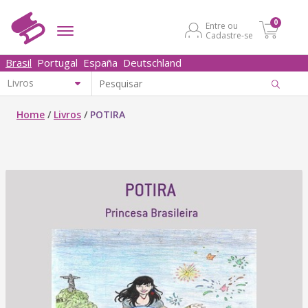
0
Entre ou
Cadastre-se
Brasil
Portugal
España
Deutschland
Home
/
Livros
/
POTIRA