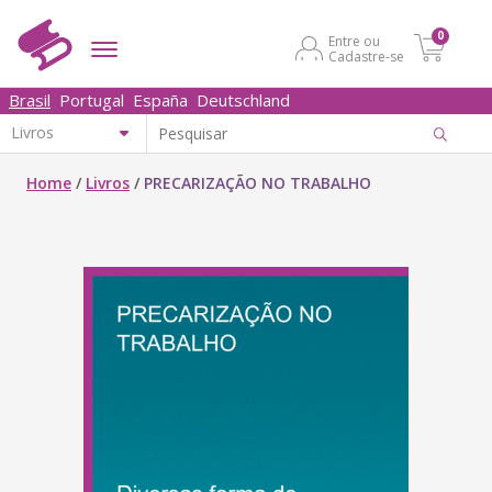
0
Entre ou
Cadastre-se
Brasil
Portugal
España
Deutschland
Home
/
Livros
/
PRECARIZAÇÃO NO TRABALHO