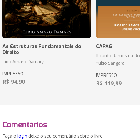
As Estruturas Fundamentais do
CAPAG
Direito
Ricardo Ramos da Roc
Lírio Amaro Damary
Yukio Sangara
IMPRESSO
IMPRESSO
R$ 94,90
R$ 119,99
Comentários
Faça o
login
deixe o seu comentário sobre o livro.