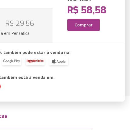
R$ 58,58
o
R$ 29,56
Comprar
ia em Pensática
k também pode estar à venda na:
o também está à venda em:
cas