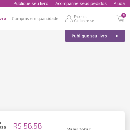
-
Publique seu livro
Acompanhe seus pedidos
Ajuda
0
Entre ou
ivro
Compras em quantidade
Cadastre-se
Publique seu livro
o
R$ 58,58
ssa
Valor total: