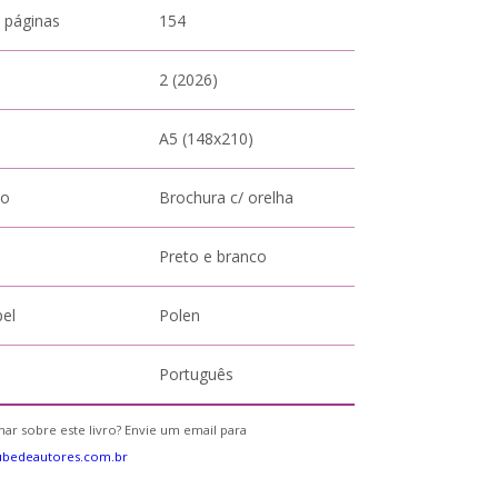
 páginas
154
2 (2026)
A5 (148x210)
to
Brochura c/ orelha
Preto e branco
pel
Polen
Português
ar sobre este livro? Envie um email para
ubedeautores.com.br