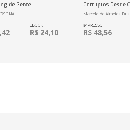
ing de Gente
Corruptos Desde C
ERSONA
Marcelo de Almeida Dua
O
EBOOK
IMPRESSO
,42
R$ 24,10
R$ 48,56