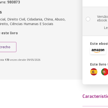
ivro: 980873
s
Versã
ial, Direito Civil, Cidadania, China, Abuso,
ebook
ireito, Ciências Humanas E Sociais
Le
 este livro
Este eboo
trecho
ista
173
vezes desde 09/05/2026
Este livr
Característi