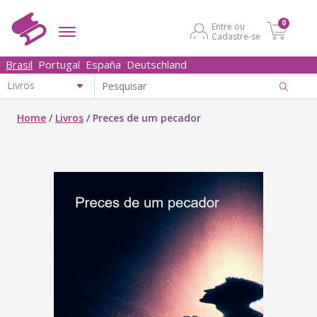
0
Entre ou
Cadastre-se
Brasil
Portugal
España
Deutschland
Home
/
Livros
/
Preces de um pecador