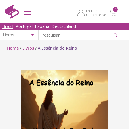
0
Entre ou
Cadastre-se
Brasil
Portugal
España
Deutschland
Home
/
Livros
/
A Essência do Reino