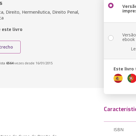
s
Versã
impre
ica, Direito, Hermenêutica, Direito Penal,
ca
 este livro
Versã
ebook
trecho
Le
ista
6564
vezes desde 16/01/2015
Este livr
Característi
ISBN