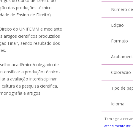
rtigos do Curso de Direito do
ão das produções técnico-
Número de
dade de Ensino de Direito).
Edição
 Direito do UNIFEMM e mediante
 artigos científicos produzidos
Formato
ão Final”, sendo resultado dos
tes.
Acabamen
nselho acadêmico/colegiado de
ntensificar a produção técnico-
Coloração
ar a avaliação interdisciplinar
a cultura da pesquisa científica,
Tipo de pa
 monografia e artigos
Idioma
Tem algo a reclam
atendimento@cl