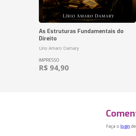
As Estruturas Fundamentais do
Direito
Lírio Amaro Damary
IMPRESSO
R$ 94,90
Coment
Faça o
login
dei