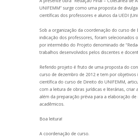
A presente obra “Redação Final – Coletânea de A
UNIFEMM” surge como uma proposta de divulgaç
científicas dos professores e alunos da UEDI (Uni
Sob a organização da coordenação do curso de
indicação dos professores, foram selecionados os
por intermédio do Projeto denominado de “Redaç
trabalhos desenvolvidos pelos discentes e docen
Referido projeto é fruto de uma proposta do co
curso de dezembro de 2012 e tem por objetivos i
científica do curso de Direito do UNIFEMM, articul
com a leitura de obras jurídicas e literárias, criar 
além da preparação prévia para a elaboração de
acadêmicos.
Boa leitura!
A coordenação de curso.