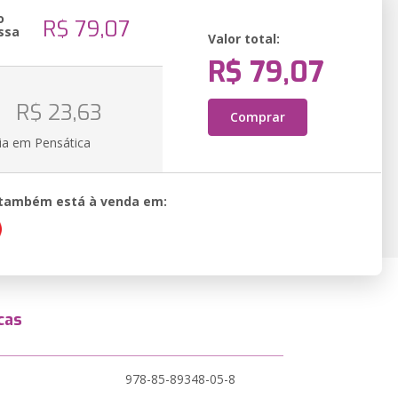
o
R$ 79,07
ssa
Valor total:
R$ 79,07
o
R$ 23,63
Comprar
ia em Pensática
o também está à venda em:
cas
978-85-89348-05-8