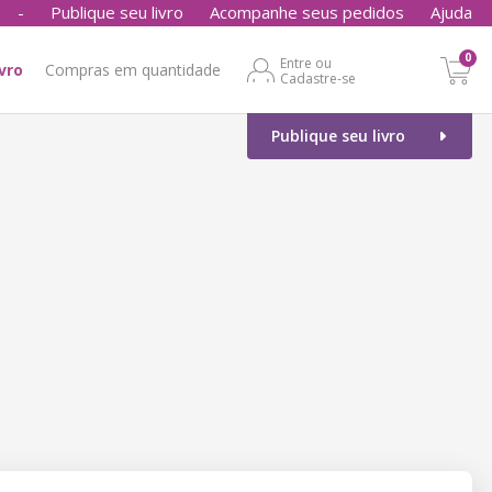
-
Publique seu livro
Acompanhe seus pedidos
Ajuda
0
Entre ou
ivro
Compras em quantidade
Cadastre-se
Publique seu livro