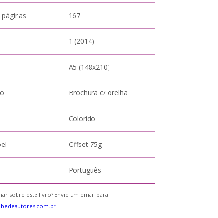
 páginas
167
1 (2014)
A5 (148x210)
to
Brochura c/ orelha
Colorido
pel
Offset 75g
Português
ar sobre este livro? Envie um email para
ubedeautores.com.br