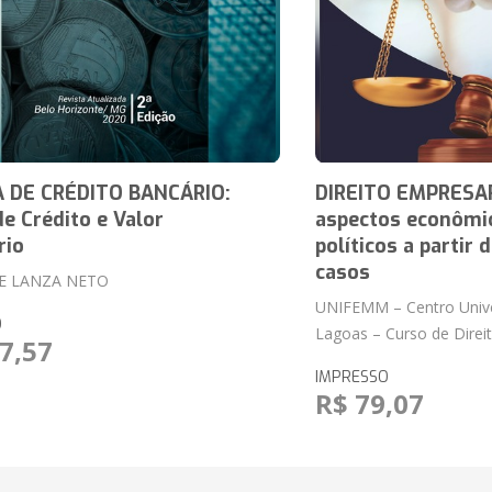
 DE CRÉDITO BANCÁRIO:
DIREITO EMPRESAR
de Crédito e Valor
aspectos econômic
rio
políticos a partir 
casos
E LANZA NETO
UNIFEMM – Centro Univer
O
Lagoas – Curso de Direi
7,57
IMPRESSO
R$ 79,07