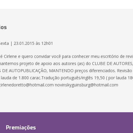
ios
Sexta | 23.01.2015 às 12h01
 Cirlene e quero convidar você para conhecer meu escritório de rev
mantemos projeto de apoio aos autores (as) do CLUBE DE AUTORE
DE AUTOPUBLICAÇÃO, MANTENDO preços diferenciados. Revisão 
a lauda de 1.800 carac.Tradução português/inglês 19,50 ( por lauda 18
:cirlenedoretto@hotmail.com novinskyguinsburg@hotmail.com
Premiações