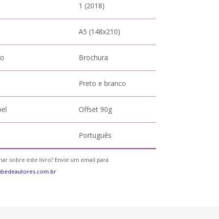
1 (2018)
A5 (148x210)
to
Brochura
Preto e branco
pel
Offset 90g
Português
ar sobre este livro? Envie um email para
ubedeautores.com.br