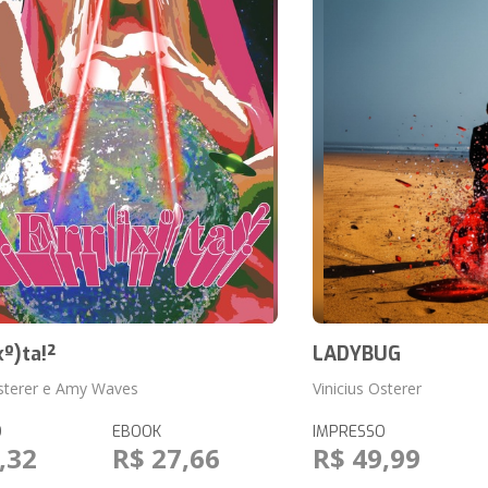
xº)ta!²
LADYBUG
Osterer e Amy Waves
Vinicius Osterer
O
EBOOK
IMPRESSO
,32
R$ 27,66
R$ 49,99