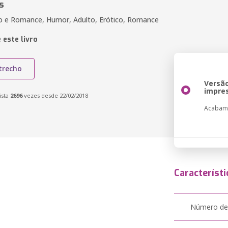
s
ão e Romance, Humor, Adulto, Erótico, Romance
 este livro
trecho
Versã
impre
ista
2696
vezes desde 22/02/2018
Acabam
Característi
Número de