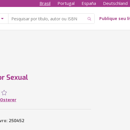
Brasil
Portugal
España
Deutschland
Publique seu l
r Sexual
 Osterer
ivro: 250452