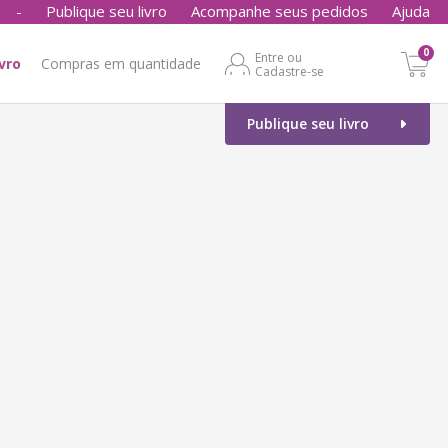
-
Publique seu livro
Acompanhe seus pedidos
Ajuda
0
Entre ou
ivro
Compras em quantidade
Cadastre-se
Publique seu livro