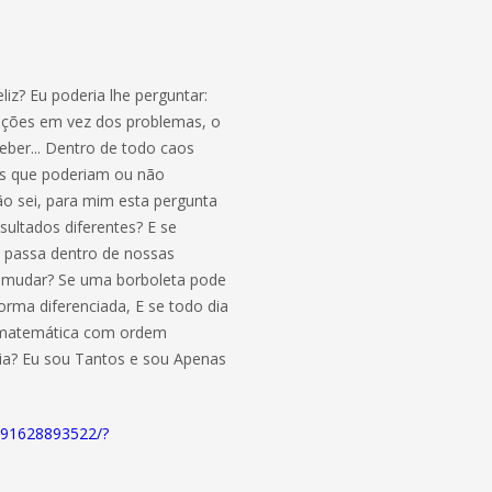
iz? Eu poderia lhe perguntar:
luções em vez dos problemas, o
eber... Dentro de todo caos
as que poderiam ou não
não sei, para mim esta pergunta
esultados diferentes? E se
e passa dentro de nossas
e mudar? Se uma borboleta pode
rma diferenciada, E se todo dia
 matemática com ordem
ória? Eu sou Tantos e sou Apenas
291628893522/?