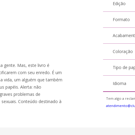
Edição
Formato
Acabamen
Coloração
a gente. Mas, este livro é
Tipo de pa
ntificarem com seu enredo. É um
 da vida, um alguém que também
Idioma
us papéis. Alerta: não
graves problemas de
Tem algo a reclam
e sexuais. Conteúdo destinado à
atendimento@cl