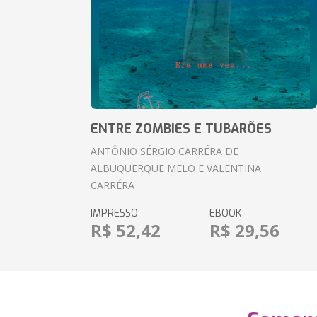
ENTRE ZOMBIES E TUBARÕES
ANTÔNIO SÉRGIO CARRÉRA DE
ALBUQUERQUE MELO E VALENTINA
CARRÉRA
IMPRESSO
EBOOK
R$ 52,42
R$ 29,56