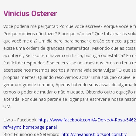
Vinicius Osterer
Você poderia me perguntar: Porque você escreve? Porque você é fel
Porque motivos não fazer? E porque não ser? Que tal achar as so
que você me diz? Um dia parei para pensar e então comecei a perc
existe uma ordem de grandeza matemática, Maior do que as cois
acontecer, Se isso tem haver com física, biologia ou estática? Eu 
é difícil de responder. E se eu errasse nos mesmos erros eu teria r
acertasse nos mesmos acertos a minha vida seria vulgar? O que s
próprias mentes, Quando resolvemos achar uma solução cabível 
gerar um grande tornado, Apenas batendo suas assas de alguma fo
temos o poder de mudar o não mudado, Obtendo outra equação
alterada, Por que não partir e se jogar para escrever a nossa hist
UM.
Livro - Facebook:
https://www.facebook.com/A-Dor-e-A-Rosa-546
ref=aymt_homepage_panel
Blog Equinócio de Setembro:
http://vinyandre.blogspot.com.br/