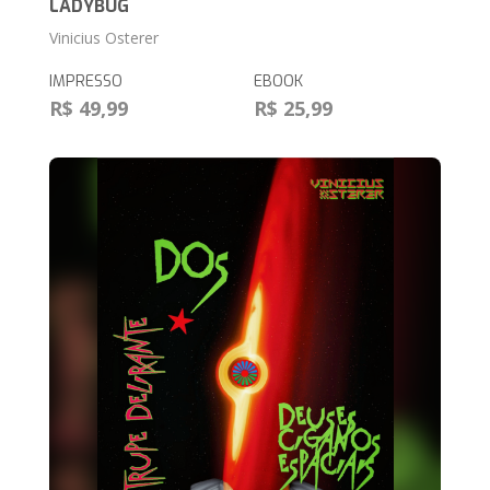
LADYBUG
Vinicius Osterer
IMPRESSO
EBOOK
R$ 49,99
R$ 25,99