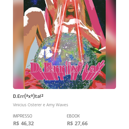
D.Err(ªxº)ta!²
Vinicius Osterer e Amy Waves
IMPRESSO
EBOOK
R$ 46,32
R$ 27,66