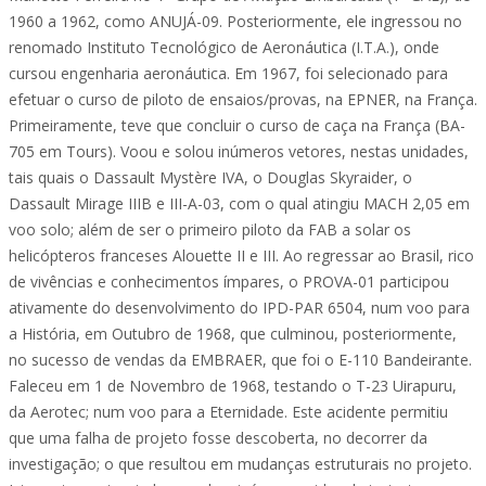
1960 a 1962, como ANUJÁ-09. Posteriormente, ele ingressou no
renomado Instituto Tecnológico de Aeronáutica (I.T.A.), onde
cursou engenharia aeronáutica. Em 1967, foi selecionado para
efetuar o curso de piloto de ensaios/provas, na EPNER, na França.
Primeiramente, teve que concluir o curso de caça na França (BA-
705 em Tours). Voou e solou inúmeros vetores, nestas unidades,
tais quais o Dassault Mystère IVA, o Douglas Skyraider, o
Dassault Mirage IIIB e III-A-03, com o qual atingiu MACH 2,05 em
voo solo; além de ser o primeiro piloto da FAB a solar os
helicópteros franceses Alouette II e III. Ao regressar ao Brasil, rico
de vivências e conhecimentos ímpares, o PROVA-01 participou
ativamente do desenvolvimento do IPD-PAR 6504, num voo para
a História, em Outubro de 1968, que culminou, posteriormente,
no sucesso de vendas da EMBRAER, que foi o E-110 Bandeirante.
Faleceu em 1 de Novembro de 1968, testando o T-23 Uirapuru,
da Aerotec; num voo para a Eternidade. Este acidente permitiu
que uma falha de projeto fosse descoberta, no decorrer da
investigação; o que resultou em mudanças estruturais no projeto.