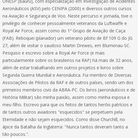
UNESP (Bauru), com especialização em Investigação de Acidentes
Aeronáuticos (ASV) pelo CENIPA (2000) e diversos outros cursos
na Aviação e Segurança de Voo. Neste percurso e jornada, tive o
privilégio de conhecer pessoalmente veteranos da Luftwaffe e
Royal Air Force, assim como do 1º Grupo de Aviação de Caça
(FAB). Reboquei (planador) um veterano piloto de Bf 109 G do JG
27, além de visitar o saudoso Martin Drewes, em Blumenau-SC.
Pesquiso e escrevo sobre a Royal Air Force (e mais
particularmente sobre os brasileiros na RAF) há mais de 32 anos,
além de estar trabalhando em outros projetos e livros sobre
Segunda Guerra Mundial e Aeronáutica. Fui membro de Diversas
Associações de Pilotos da RAF e de outros países, sendo um dos
primeiros membros civis da ABRA-PC. Os livros (aeronáuticos e de
História Militar) são minha paixão, assim como minha esposa e
meu filho. Escrevo para que os feitos de tantos heróis patrícios e
de tantos outros aviadores "esquecidos" se perpetuem pela
Eternidade e não sejam esquecidos. Como disse Churchill, no
ápice da Batalha da Inglaterra: "Nunca tantos deveram tanto a
tão poucos.".