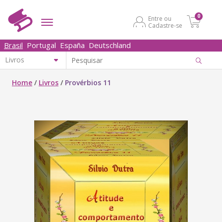
0
Entre ou
Cadastre-se
Brasil
Portugal
España
Deutschland
Home
/
Livros
/
Provérbios 11