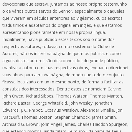
devocionais que escrevi, juntamos ao nosso próprio testemunho
o de vários outros servos do Senhor, especialmente o daqueles
que viveram em séculos anteriores ao vigésimo, cujos escritos
traduzimos e adaptamos do original em inglês, e que estamos
apresentando pioneiramente em nossa própria língua.
Inicialmente, havia publicado estes textos sob o nome dos
respectivos autores, todavia, como o sistema do Clube de
Autores, não os insere na página de quem os publica, e como
alguns destes autores são desconhecidos do grande público,
mantive a autoria em suas respectivas obras, enquanto direcionei
suas obras para a minha página, de modo que todo o conjunto
ficasse localizado em um mesmo ponto, de forma a facilitar as
consultas dos interessados. Dentre estes se nomeiam Calvino,
John Owen, Richard Sibbes, Thomas Watson, Thomas Manton,
Richard Baxter, George Whitefield, John Wesley, Jonathan
Edwards, J. C. Philpot, Octavius Winslow, Alexander Smellie, Jon
MacDuff, Thomas Boston, Stephan Charnock, James Smith,
Archibald G. Brown, John Angell James, Charles Haddon Spurgeon,
que estando mortos, ainda falam - e muito - da parte de Deus