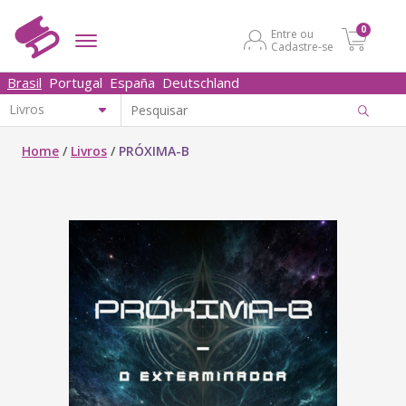
0
Entre ou
Cadastre-se
Brasil
Portugal
España
Deutschland
Home
/
Livros
/
PRÓXIMA-B