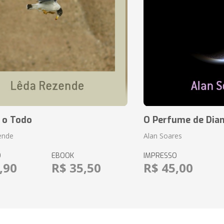
 o Todo
O Perfume de Dia
ende
Alan Soares
O
EBOOK
IMPRESSO
,90
R$ 35,50
R$ 45,00