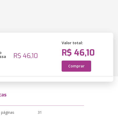
Valor total:
R$ 46,10
o
R$ 46,10
ssa
Comprar
cas
 páginas
31