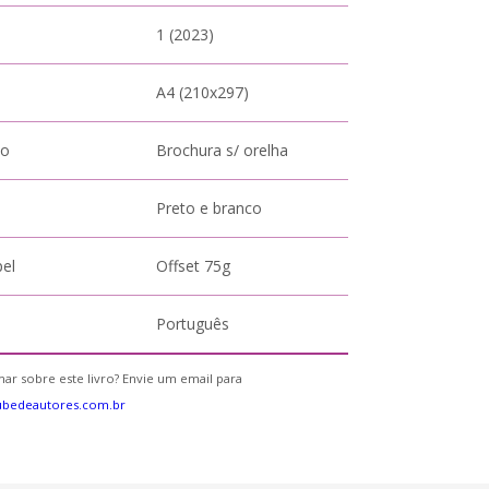
1 (2023)
A4 (210x297)
to
Brochura s/ orelha
Preto e branco
pel
Offset 75g
Português
ar sobre este livro? Envie um email para
ubedeautores.com.br