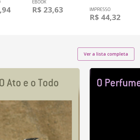
O
EBOOK
,94
R$ 23,63
IMPRESSO
R$ 44,32
Ver a lista completa