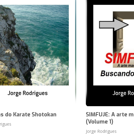
as do Karate Shotokan
SIMFUJE: A arte ma
(Volume 1)
rigues
Jorge Rodrigues