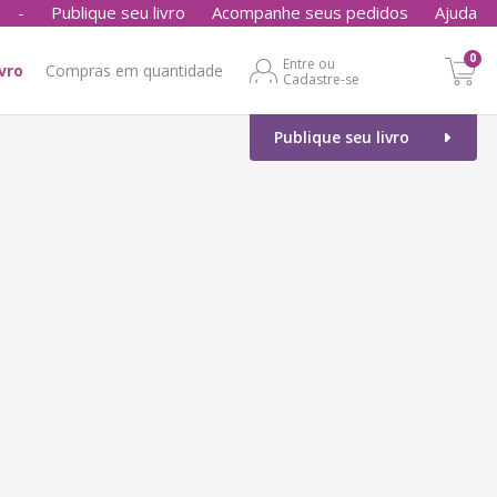
-
Publique seu livro
Acompanhe seus pedidos
Ajuda
0
Entre ou
ivro
Compras em quantidade
Cadastre-se
Publique seu livro