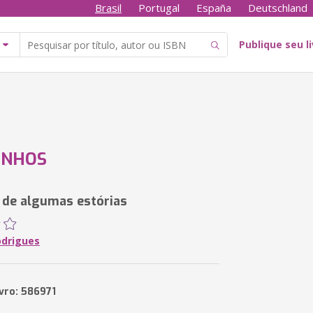
Brasil
Portugal
España
Deutschland
Publique seu l
INHOS
de algumas estórias
odrigues
ivro: 586971