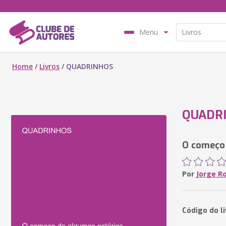
Menu
Home
/
Livros
/
QUADRINHOS
QUADR
O começo 
Por
Jorge R
Código do l