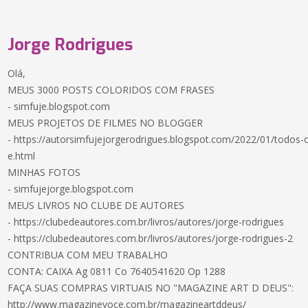
Jorge Rodrigues
Olá,
MEUS 3000 POSTS COLORIDOS COM FRASES
- simfuje.blogspot.com
MEUS PROJETOS DE FILMES NO BLOGGER
- https://autorsimfujejorgerodrigues.blogspot.com/2022/01/todos-
e.html
MINHAS FOTOS
- simfujejorge.blogspot.com
MEUS LIVROS NO CLUBE DE AUTORES
- https://clubedeautores.com.br/livros/autores/jorge-rodrigues
- https://clubedeautores.com.br/livros/autores/jorge-rodrigues-2
CONTRIBUA COM MEU TRABALHO
CONTA: CAIXA Ag 0811 Co 7640541620 Op 1288
FAÇA SUAS COMPRAS VIRTUAIS NO "MAGAZINE ART D DEUS":
http://www.magazinevoce.com.br/magazineartddeus/