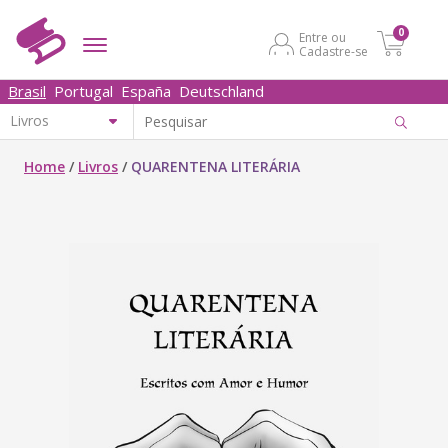
0
Entre ou
Cadastre-se
Brasil
Portugal
España
Deutschland
Home
/
Livros
/
QUARENTENA LITERÁRIA