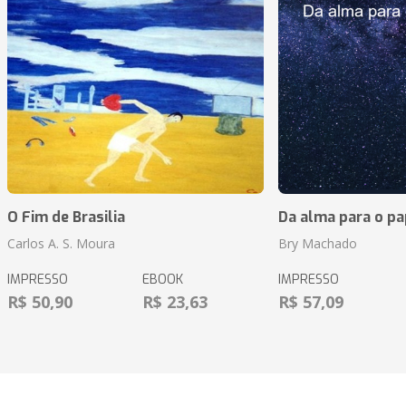
O Fim de Brasilia
Da alma para o pa
Carlos A. S. Moura
Bry Machado
IMPRESSO
EBOOK
IMPRESSO
R$ 50,90
R$ 23,63
R$ 57,09