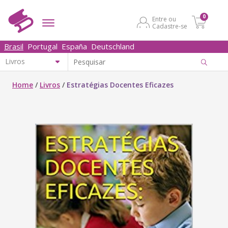
0
Entre ou
Cadastre-se
Brasil
Portugal
España
Deutschland
Home
/
Livros
/
Estratégias Docentes Eficazes