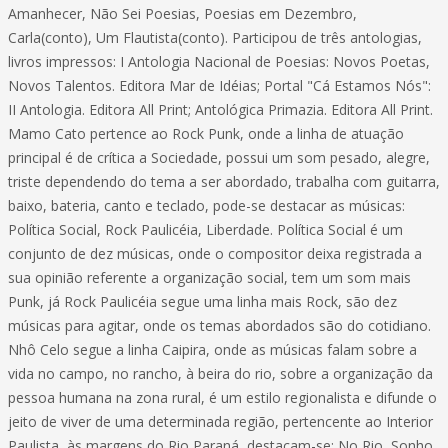
Amanhecer, Não Sei Poesias, Poesias em Dezembro,
Carla(conto), Um Flautista(conto). Participou de três antologias,
livros impressos: I Antologia Nacional de Poesias: Novos Poetas,
Novos Talentos. Editora Mar de Idéias; Portal "Cá Estamos Nós":
II Antologia. Editora All Print; Antológica Primazia. Editora All Print.
Mamo Cato pertence ao Rock Punk, onde a linha de atuação
principal é de crítica a Sociedade, possui um som pesado, alegre,
triste dependendo do tema a ser abordado, trabalha com guitarra,
baixo, bateria, canto e teclado, pode-se destacar as músicas:
Política Social, Rock Paulicéia, Liberdade. Política Social é um
conjunto de dez músicas, onde o compositor deixa registrada a
sua opinião referente a organização social, tem um som mais
Punk, já Rock Paulicéia segue uma linha mais Rock, são dez
músicas para agitar, onde os temas abordados são do cotidiano.
Nhô Celo segue a linha Caipira, onde as músicas falam sobre a
vida no campo, no rancho, à beira do rio, sobre a organização da
pessoa humana na zona rural, é um estilo regionalista e difunde o
jeito de viver de uma determinada região, pertencente ao Interior
Paulista, às margens do Rio Paraná, destacam-se: No Rio, Sonho,