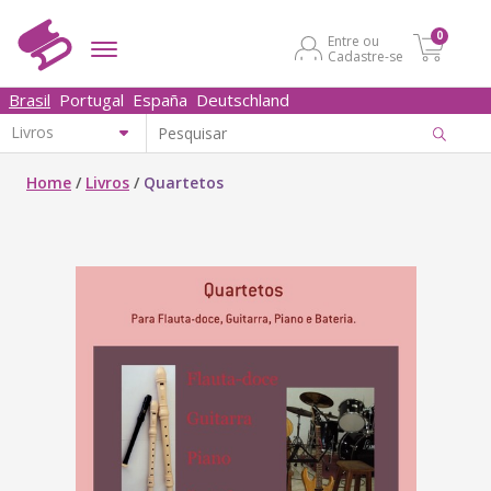
0
Entre ou
Cadastre-se
Brasil
Portugal
España
Deutschland
Home
/
Livros
/
Quartetos