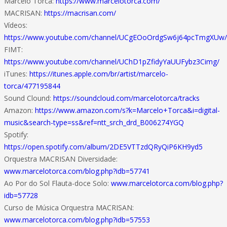
Marcelo Torca:
https://www.marcelotorca.com/
MACRISAN:
https://macrisan.com/
Vídeos:
https://www.youtube.com/channel/UCgEOoOrdgSw6j64pcTmgXUw/
FIMT:
https://www.youtube.com/channel/UChD1pZfidyYaUUFybz3Cimg/
iTunes:
https://itunes.apple.com/br/artist/marcelo-
torca/477195844
Sound Clound:
https://soundcloud.com/marcelotorca/tracks
Amazon:
https://www.amazon.com/s?k=Marcelo+Torca&i=digital-
music&search-type=ss&ref=ntt_srch_drd_B006274YGQ
Spotify:
https://open.spotify.com/album/2DE5VTTzdQRyQiP6KH9yd5
Orquestra MACRISAN Diversidade:
www.marcelotorca.com/blog.php?idb=57741
Ao Por do Sol Flauta-doce Solo:
www.marcelotorca.com/blog.php?
idb=57728
Curso de Música Orquestra MACRISAN:
www.marcelotorca.com/blog.php?idb=57553