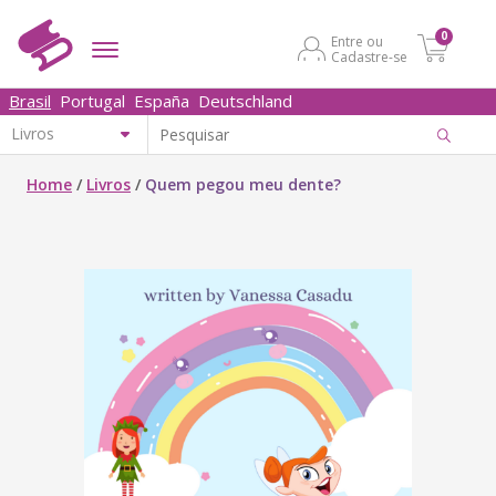
0
Entre ou
Cadastre-se
Brasil
Portugal
España
Deutschland
Home
/
Livros
/
Quem pegou meu dente?