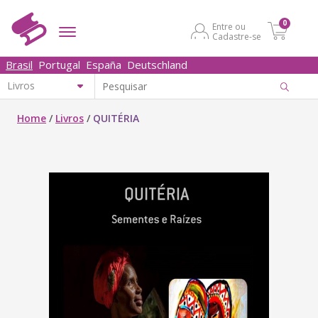
0
Entre ou
Cadastre-se
Brasil
Portugal
España
Deutschland
Home
/
Livros
/
QUITÉRIA