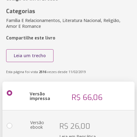
Categorias
Família E Relacionamentos, Literatura Nacional, Religião,
Amor E Romance
Compartilhe este livro
Leia um trecho
Esta página foi vista
2516
vezes desde 11/02/2019
Versão
R$ 66,06
impressa
Versão
R$ 26,00
ebook
Leia em Pensática