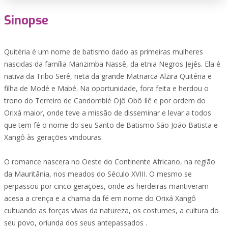
Sinopse
Quitéria é um nome de batismo dado as primeiras mulheres
nascidas da família Manzimba Nassê, da etnia Negros Jejês. Ela é
nativa da Tribo Serê, neta da grande Matriarca Alzira Quitéria e
filha de Modé e Mabé. Na oportunidade, fora feita e herdou o
trono do Terreiro de Candomblé Ojô Obô Ilê e por ordem do
Orixá maior, onde teve a missão de disseminar e levar a todos
que tem fé o nome do seu Santo de Batismo São João Batista e
Xangô às gerações vindouras.
O romance nascera no Oeste do Continente Africano, na região
da Mauritânia, nos meados do Século XVIII. O mesmo se
perpassou por cinco gerações, onde as herdeiras mantiveram
acesa a crença e a chama da fé em nome do Orixá Xangô
cultuando as forças vivas da natureza, os costumes, a cultura do
seu povo, oriunda dos seus antepassados .