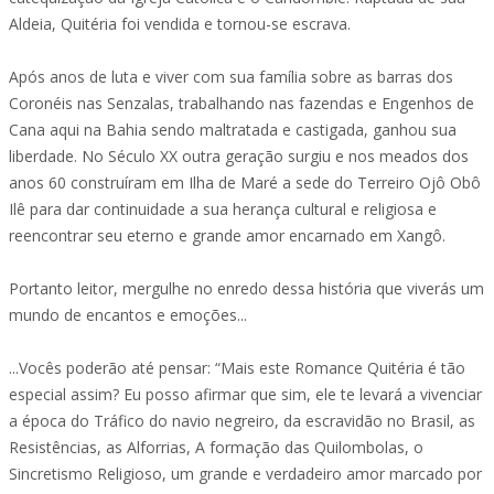
Aldeia, Quitéria foi vendida e tornou-se escrava.
Após anos de luta e viver com sua família sobre as barras dos
Coronéis nas Senzalas, trabalhando nas fazendas e Engenhos de
Cana aqui na Bahia sendo maltratada e castigada, ganhou sua
liberdade. No Século XX outra geração surgiu e nos meados dos
anos 60 construíram em Ilha de Maré a sede do Terreiro Ojô Obô
Ilê para dar continuidade a sua herança cultural e religiosa e
reencontrar seu eterno e grande amor encarnado em Xangô.
Portanto leitor, mergulhe no enredo dessa história que viverás um
mundo de encantos e emoções...
...Vocês poderão até pensar: “Mais este Romance Quitéria é tão
especial assim? Eu posso afirmar que sim, ele te levará a vivenciar
a época do Tráfico do navio negreiro, da escravidão no Brasil, as
Resistências, as Alforrias, A formação das Quilombolas, o
Sincretismo Religioso, um grande e verdadeiro amor marcado por