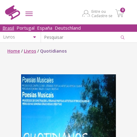
0
Entre ou
Cadastre-se
Brasil
Portugal
España
Deutschland
Home
/
Livros
/
Quotidianos