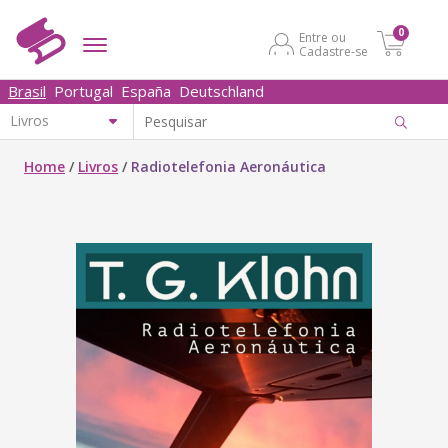
0
Entre ou
Cadastre-se
Brasil
Portugal
España
Deutschland
Home
/
Livros
/
Radiotelefonia Aeronáutica