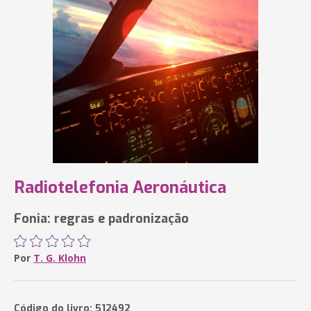
Radiotelefonia Aeronáutica
Fonia: regras e padronização
Por
T. G. Klohn
Código do livro: 512492