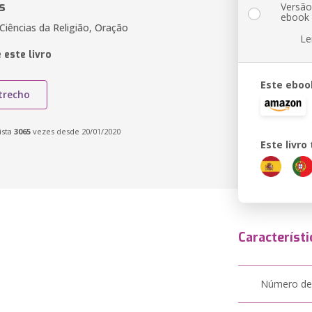
s
Versã
ebook
Ciências da Religião, Oração
Le
 este livro
Este eboo
trecho
ista
3065
vezes desde 20/01/2020
Este livr
Característi
Número de