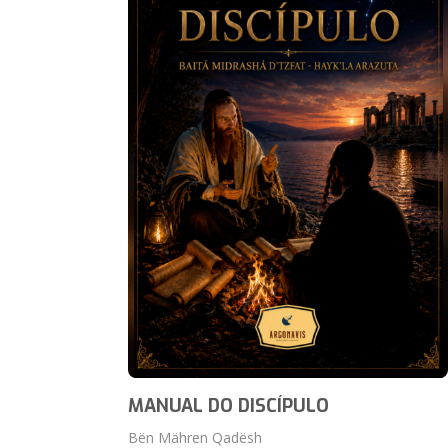
MANUAL DO DISCÍPULO
Bën Mähren Qadësh