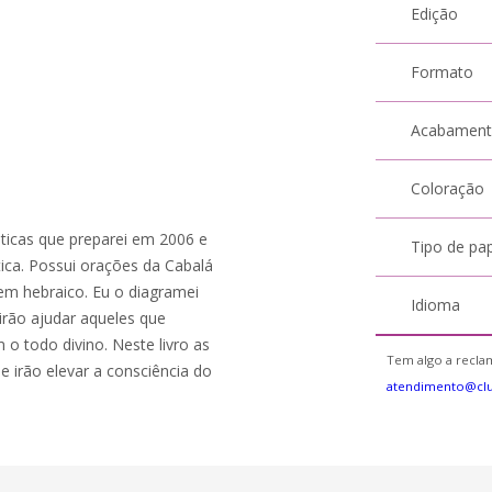
Edição
Formato
Acabamen
Coloração
sticas que preparei em 2006 e
Tipo de pa
ca. Possui orações da Cabalá
em hebraico. Eu o diagramei
Idioma
rão ajudar aqueles que
o todo divino. Neste livro as
Tem algo a reclam
irão elevar a consciência do
atendimento@cl