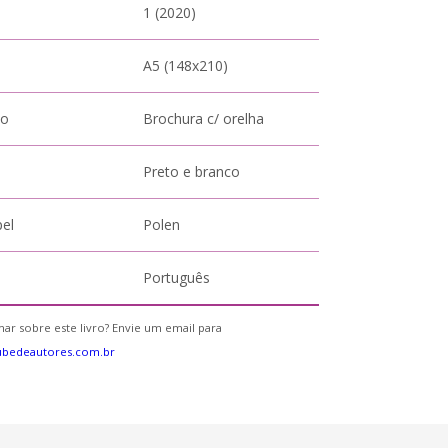
1 (2020)
A5 (148x210)
to
Brochura c/ orelha
Preto e branco
pel
Polen
Português
ar sobre este livro? Envie um email para
ubedeautores.com.br