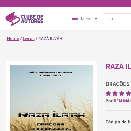
Menu
Home
/
Livros
/
RAZÁ ILA'ÁH
RAZÁ I
ORAÇÕES 
Por
BËN MÄ
Código do l