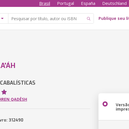
Brasil
Portugal
España
Deutschland
Publique seu l
LA'ÁH
CABALÍSTICAS
HREN QADËSH
Versã
impre
ivro: 312490