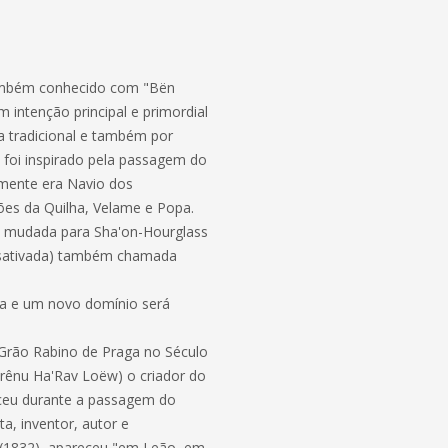
 também conhecido com "Bën
intenção principal e primordial
ra tradicional e também por
 foi inspirado pela passagem do
amente era Navio dos
es da Quilha, Velame e Popa.
, mudada para Sha'on-Hourglass
desativada) também chamada
lha e um novo domínio será
 Grão Rabino de Praga no Século
ênu Ha'Rav Loëw) o criador do
sceu durante a passagem do
a, inventor, autor e
o (1832), apareceu "em Leão, em