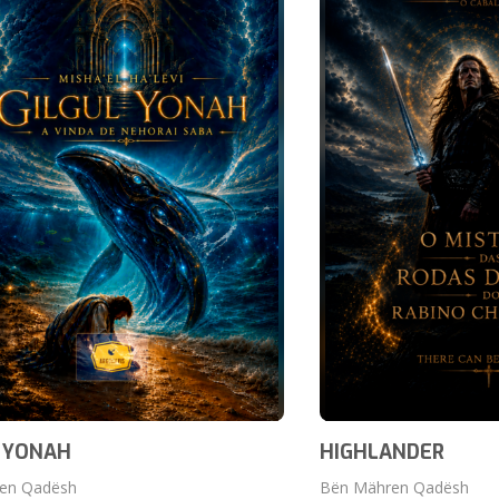
 YONAH
HIGHLANDER
en Qadësh
Bën Mähren Qadësh