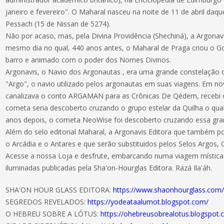
janeiro e fevereiro". O Maharal nasceu na noite de 11 de abril daqu
Pessach (15 de Nissan de 5274).
Não por acaso, mas, pela Divina Providência (Shechiná), a Argonavi
mesmo dia no qual, 440 anos antes, o Maharal de Praga criou o G
barro e animado com o poder dos Nomes Divinos.
Argonavis, o Navio dos Argonautas , era uma grande constelação d
"Argo", o navio utilizado pelos argonautas em suas viagens. Em 
canalizava o conto ARGAMAN para as Crônicas De Qédem, recebi 
cometa seria descoberto cruzando o grupo estelar da Quilha o qu
anos depois, o cometa NeoWise foi descoberto cruzando essa gra
Além do selo editorial Maharal, a Argonavis Editora que também po
o Arcádia e o Antares e que serão substituidos pelos Selos Argos,
Acesse a nossa Loja e desfrute, embarcando numa viagem mística 
iluminadas publicadas pela Sha'on-Hourglas Editora. Razá Ila'áh.
SHA'ON HOUR GLASS EDITORA:
https://www.shaonhourglass.com
SEGREDOS REVELADOS:
https://yodeataalumot.blogspot.com/
O HEBREU SOBRE A LÓTUS:
https://ohebreusobrealotus.blogspot.