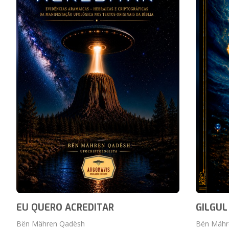
EU QUERO ACREDITAR
GILGUL
Bën Mähren Qadësh
Bën Mähr