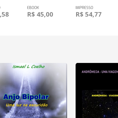
O
EBOOK
IMPRESSO
,58
R$ 45,00
R$ 54,77