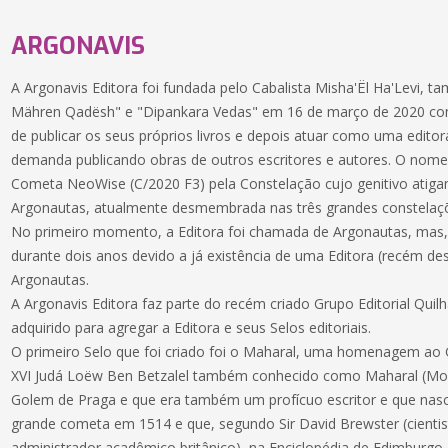
ARGONAVIS
A Argonavis Editora foi fundada pelo Cabalista Misha'Ël Ha'Levi,
Mähren Qadësh" e "Dipankara Vedas" em 16 de março de 2020 com 
de publicar os seus próprios livros e depois atuar como uma edito
demanda publicando obras de outros escritores e autores. O nome
Cometa NeoWise (C/2020 F3) pela Constelação cujo genitivo atig
Argonautas, atualmente desmembrada nas três grandes constelaçõ
No primeiro momento, a Editora foi chamada de Argonautas, mas
durante dois anos devido a já existência de uma Editora (recém 
Argonautas.
A Argonavis Editora faz parte do recém criado Grupo Editorial Qui
adquirido para agregar a Editora e seus Selos editoriais.
O primeiro Selo que foi criado foi o Maharal, uma homenagem ao
XVI Judá Loëw Ben Betzalel também conhecido como Maharal (Mor
Golem de Praga e que era também um profícuo escritor e que na
grande cometa em 1514 e que, segundo Sir David Brewster (cientist
administrador acadêmico britânico), na Enciclopédia de Edimburg