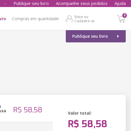
-
Publique seu livro
Acompanhe seus pedidos
Ajuda
0
Entre ou
ivro
Compras em quantidade
Cadastre-se
Publique seu livro
o
R$ 58,58
ssa
Valor total:
R$ 58,58