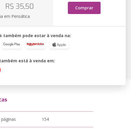
o
R$ 35,50
Comprar
ia em Pensática
k também pode estar à venda na:
o também está à venda em:
cas
 páginas
154