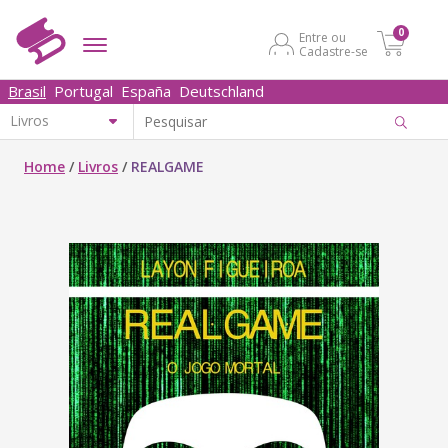
0
Entre ou
Cadastre-se
Brasil
Portugal
España
Deutschland
Home
/
Livros
/
REALGAME