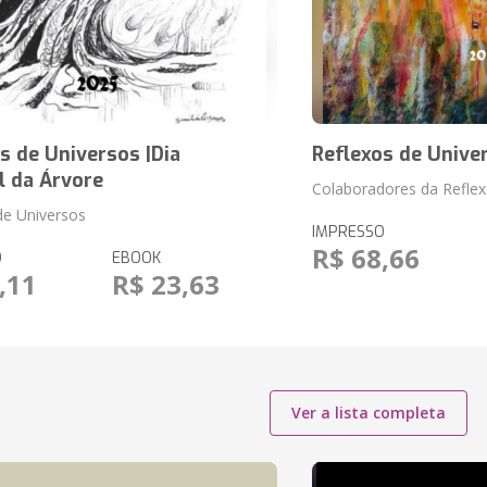
s de Universos |Dia
Reflexos de Unive
l da Árvore
Colaboradores da Reflex
de Universos
IMPRESSO
R$ 68,66
O
EBOOK
,11
R$ 23,63
Ver a lista completa