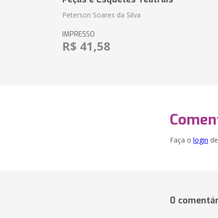
Peterson Soares da Silva
IMPRESSO
R$ 41,58
Coment
Faça o
login
dei
0 comentár