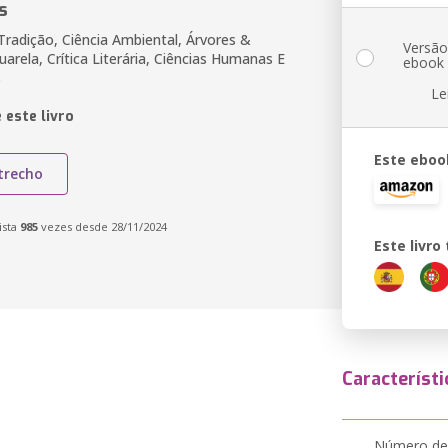
s
radição, Ciência Ambiental, Árvores &
Versã
uarela, Crítica Literária, Ciências Humanas E
ebook
s
Le
 este livro
Este eboo
trecho
ista
985
vezes desde 28/11/2024
Este livr
Característi
Número de