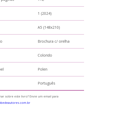
1 (2024)
A5 (148x210)
to
Brochura c/ orelha
Colorido
pel
Polen
Português
ar sobre este livro? Envie um email para
ubedeautores.com.br