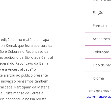
Edição
Formato
Acabamen
sta edição como matéria de capa
on Krenak que fez a abertura da
ção e Cultura no Recôncavo da
Coloração
no auditório da Biblioteca Central
ederal do Recôncavo da Bahia
Tipo de pa
e a Ancestralidade” o
e alertou ao público presente
Idioma
m inovação pensemos também
ralidade. Participam da Matéria
Tem algo a reclam
a Cruzalmense de Letras e
atendimento@cl
ele concedeu à nossa revista.