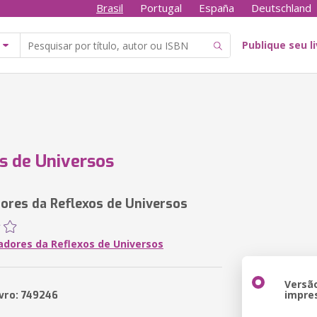
Brasil
Portugal
España
Deutschland
Publique seu l
s de Universos
ores da Reflexos de Universos
adores da Reflexos de Universos
Versã
impre
ivro: 749246