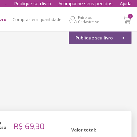
-
Publique seu livro
Acompanhe seus pedidos
Ajuda
0
Entre ou
ivro
Compras em quantidade
Cadastre-se
Publique seu livro
o
R$ 69,30
ssa
Valor total: