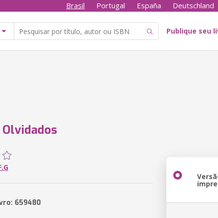
Brasil
Portugal
España
Deutschland
Publique seu l
 Olvidados
F.G
Versã
impre
ivro: 659480