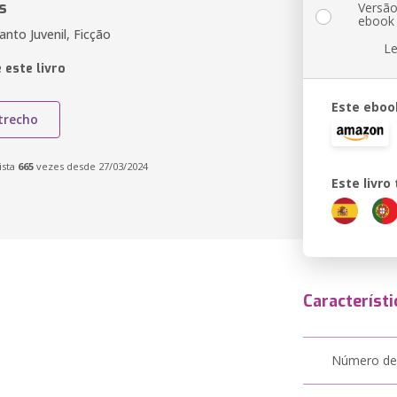
s
Versã
ebook
fanto Juvenil, Ficção
Le
 este livro
Este eboo
trecho
ista
665
vezes desde 27/03/2024
Este livr
Característi
Número de