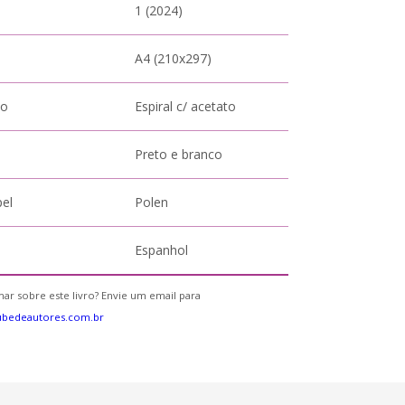
1 (2024)
A4 (210x297)
to
Espiral c/ acetato
Preto e branco
pel
Polen
Espanhol
ar sobre este livro? Envie um email para
ubedeautores.com.br