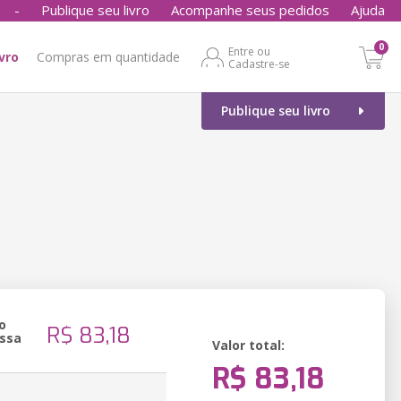
-
Publique seu livro
Acompanhe seus pedidos
Ajuda
0
Entre ou
ivro
Compras em quantidade
Cadastre-se
Publique seu livro
o
R$ 83,18
ssa
Valor total:
R$ 83,18