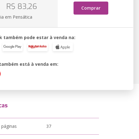
o
R$ 83,26
Comprar
ia em Pensática
k também pode estar à venda na:
o também está à venda em:
cas
 páginas
37