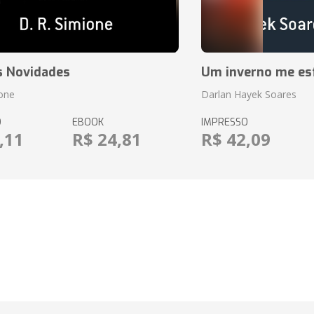
s Novidades
Um inverno me es
ione
Darlan Hayek Soares
O
EBOOK
IMPRESSO
,11
R$ 24,81
R$ 42,09