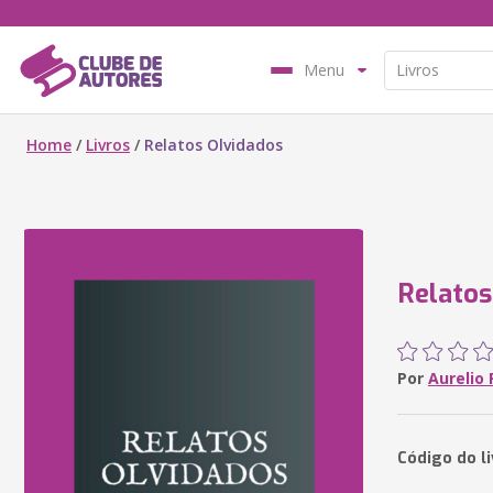
Menu
Home
/
Livros
/
Relatos Olvidados
Relatos
Por
Aurelio 
Código do l