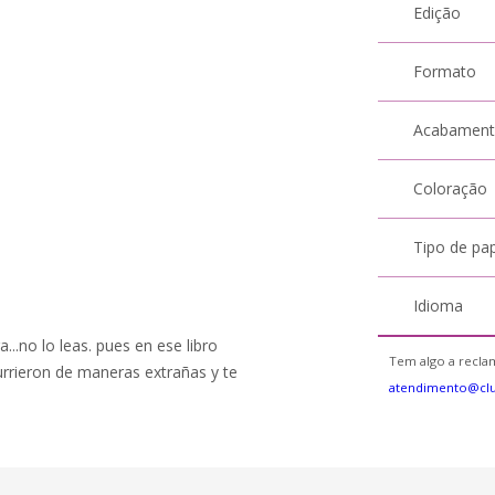
Edição
Formato
Acabamen
Coloração
Tipo de pa
Idioma
a...no lo leas. pues en ese libro
Tem algo a reclam
currieron de maneras extrañas y te
atendimento@cl