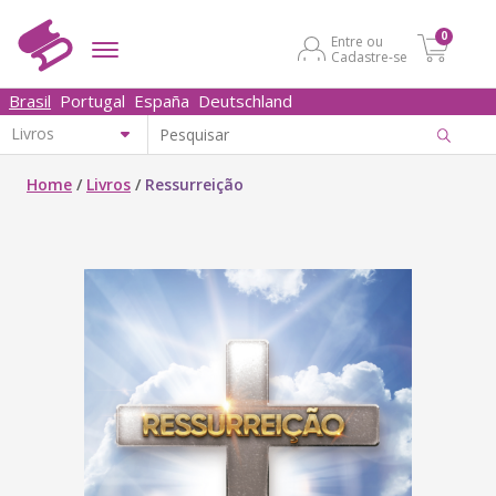
0
Entre ou
Cadastre-se
Brasil
Portugal
España
Deutschland
Home
/
Livros
/
Ressurreição