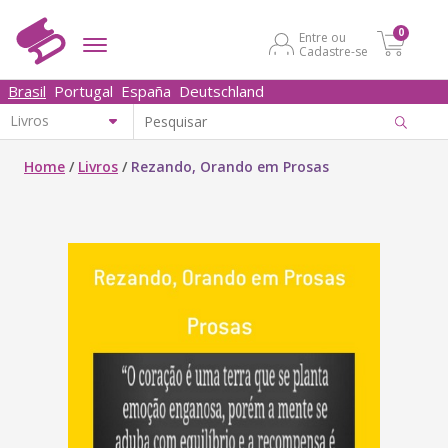
0
Entre ou
Cadastre-se
Brasil
Portugal
España
Deutschland
Home
/
Livros
/
Rezando, Orando em Prosas