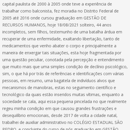
capital paulista de 2000 à 2005 onde teve a experiência de
trabalhar como balconista, fez moradia no Distrito Federal de
2005 até 2016 onde cursou graduação em GESTÃO DE
RECURSOS HUMANOS, hoje 18/08/2021 solteiro, 44 anos
incompletos, sem filhos, testemunho de uma batalha árdua em
recuperar de uma enfermidade, exaltando libertação, tanto de
medicamentos que venho abater o corpo e principalmente a
maneira de enxergar tais situações, esta hoje fragmentada por
uma questão peculiar, conotada pela percepção e entendimento
que muito mais que uma simples condição de declínio psicológico,
sim, o que há por trás de referências e identificações com várias
pessoas, em resumo, uma bagatela de indivíduos alvos que
mecanismos de manobras, estas no seguimento científico e
tecnológico da quais estão inseridos muitas vítimas, enquanto a
sociedade se cala, aqui essa pequena pincelada no que realmente
regeu minha condição em que causou grandes frustrações e
desequilíbrio emocionais, desde 2017 de volta a cidade natal,
trabalhei de auxiliar administrativo no COLÉGIO ESTADUAL SÃO
PEDRO, e concluinte do curso de pós graduação em GESTÃO