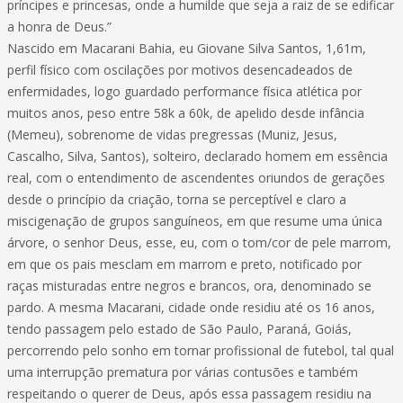
príncipes e princesas, onde a humilde que seja a raiz de se edificar
a honra de Deus.”
Nascido em Macarani Bahia, eu Giovane Silva Santos, 1,61m,
perfil físico com oscilações por motivos desencadeados de
enfermidades, logo guardado performance física atlética por
muitos anos, peso entre 58k a 60k, de apelido desde infância
(Memeu), sobrenome de vidas pregressas (Muniz, Jesus,
Cascalho, Silva, Santos), solteiro, declarado homem em essência
real, com o entendimento de ascendentes oriundos de gerações
desde o princípio da criação, torna se perceptível e claro a
miscigenação de grupos sanguíneos, em que resume uma única
árvore, o senhor Deus, esse, eu, com o tom/cor de pele marrom,
em que os pais mesclam em marrom e preto, notificado por
raças misturadas entre negros e brancos, ora, denominado se
pardo. A mesma Macarani, cidade onde residiu até os 16 anos,
tendo passagem pelo estado de São Paulo, Paraná, Goiás,
percorrendo pelo sonho em tornar profissional de futebol, tal qual
uma interrupção prematura por várias contusões e também
respeitando o querer de Deus, após essa passagem residiu na