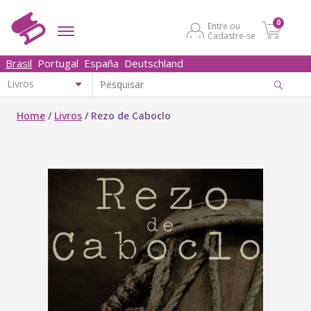
0
Entre ou
Cadastre-se
Brasil
Portugal
España
Deutschland
Home
/
Livros
/
Rezo de Caboclo