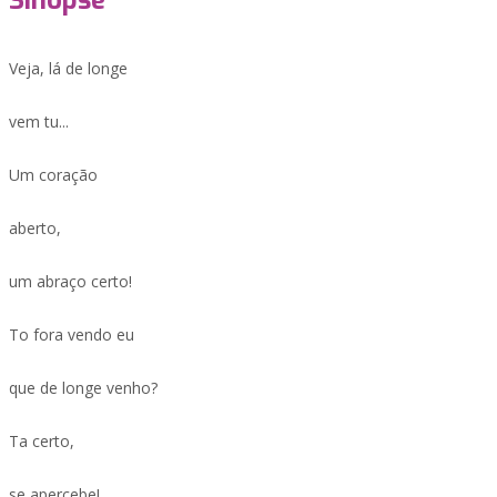
Sinopse
Veja, lá de longe
vem tu...
Um coração
aberto,
um abraço certo!
To fora vendo eu
que de longe venho?
Ta certo,
se apercebe!