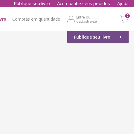
-
Publique seu livro
Acompanhe seus pedidos
Ajuda
0
Entre ou
ivro
Compras em quantidade
Cadastre-se
Publique seu livro