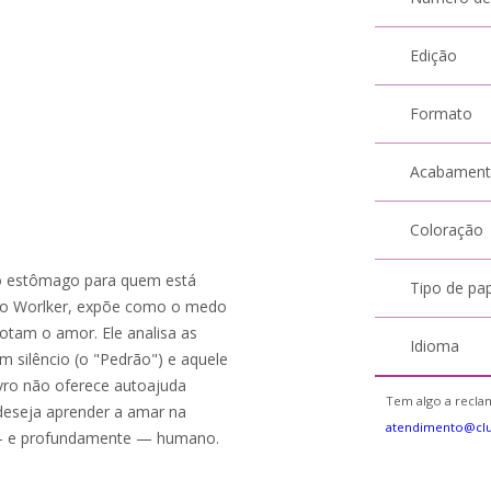
Edição
Formato
Acabamen
Coloração
 no estômago para quem está
Tipo de pa
ndo Worlker, expõe como o medo
otam o amor. Ele analisa as
Idioma
 silêncio (o "Pedrão") e aquele
ivro não oferece autoajuda
Tem algo a reclam
deseja aprender a amar na
atendimento@cl
s — e profundamente — humano.