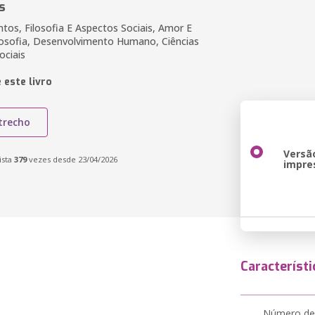
s
tos, Filosofia E Aspectos Sociais, Amor E
osofia, Desenvolvimento Humano, Ciências
ciais
 este livro
trecho
Versã
ista
379
vezes desde 23/04/2026
impre
Característi
Número de