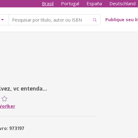
Brasil
Portugal
España
Deutschland
Publique seu l
vez, vc entenda...
orlker
vro: 973197