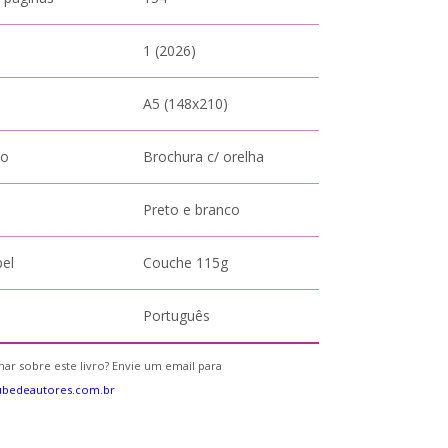
1 (2026)
A5 (148x210)
to
Brochura c/ orelha
Preto e branco
pel
Couche 115g
Português
ar sobre este livro? Envie um email para
ubedeautores.com.br