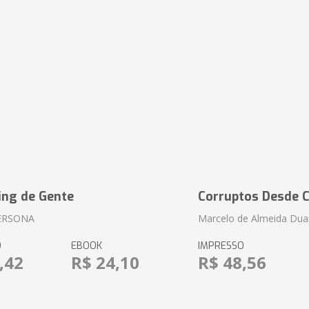
ing de Gente
Corruptos Desde C
ERSONA
Marcelo de Almeida Dua
O
EBOOK
IMPRESSO
,42
R$ 24,10
R$ 48,56