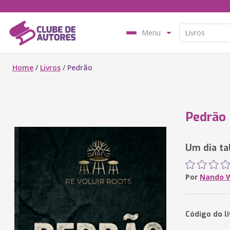
Menu
Home
/
Livros
/
Pedrão
Pedrão
Um dia tal
Por
Nando W
Código do li