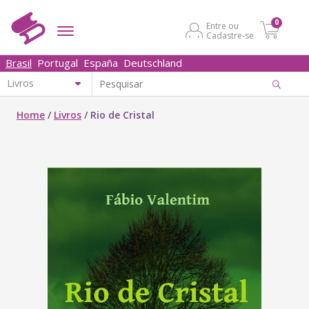
0
Entre ou
Cadastre-se
Brasil
Portugal
España
Deutschland
Home
/
Livros
/
Rio de Cristal