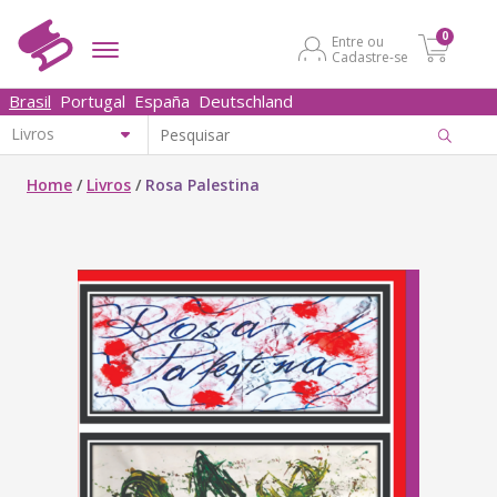
0
Entre ou
Cadastre-se
Brasil
Portugal
España
Deutschland
Home
/
Livros
/
Rosa Palestina