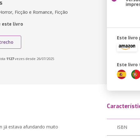
s
impre
 Horror, Ficção e Romance, Ficção
 este livro
Este livro
trecho
ista
1127
vezes desde 26/07/2025
Este livr
Característi
 já estava afundando muito
ISBN