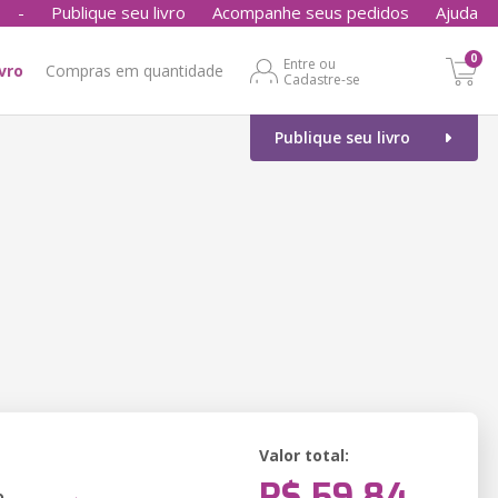
-
Publique seu livro
Acompanhe seus pedidos
Ajuda
0
Entre ou
ivro
Compras em quantidade
Cadastre-se
Publique seu livro
Valor total:
R$ 59,84
o