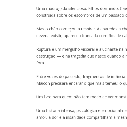
Uma madrugada silenciosa. Filhos dormindo. Cães
construída sobre os escombros de um passado d
Mas o chão começou a respirar. As paredes a ch
deveria existir, apareceu trancada com fios de 
Ruptura é um mergulho visceral e alucinante n
destruição — e na tragédia que nasce quando a r
fora.
Entre vozes do passado, fragmentos de infância e
Maicon precisará encarar o que mais temeu: o q
Um livro para quem não tem medo de ver monstr
Uma história intensa, psicológica e emocional
amor, a dor e a insanidade compartilham a mes