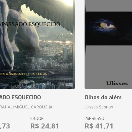
ADO ESQUECIDO
Olhos do além
RAHAL/MIGUEL CARQUEIJA
Ulisses Sebrian
O
EBOOK
IMPRESSO
,73
R$ 24,81
R$ 41,71