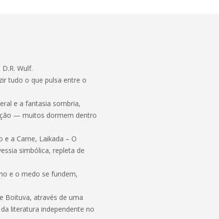
D.R. Wulf.
zir tudo o que pulsa entre o
eral e a fantasia sombria,
cção — muitos dormem dentro
o e a Carne, Laikada – O
sia simbólica, repleta de
onho e o medo se fundem,
de Boituva, através de uma
a literatura independente no