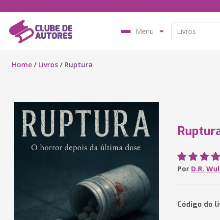
Menu
Home
/
Livros
/
Ruptura
Ruptur
Por
D.R. Wul
Código do l