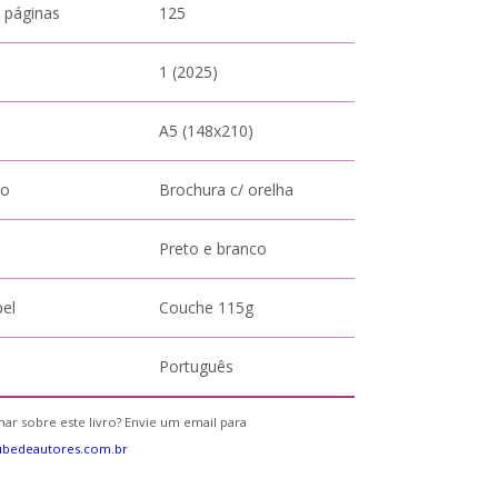
 páginas
125
1 (2025)
A5 (148x210)
to
Brochura c/ orelha
Preto e branco
pel
Couche 115g
Português
ar sobre este livro? Envie um email para
ubedeautores.com.br