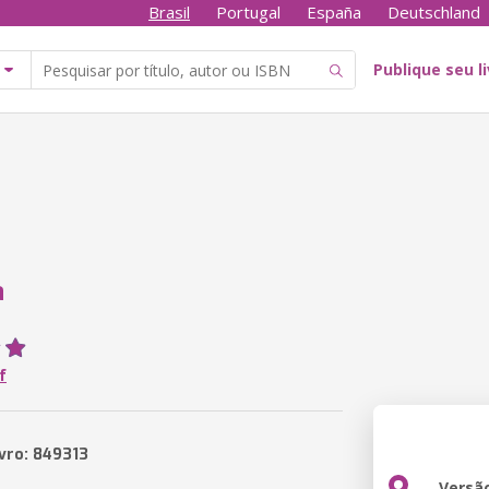
Brasil
Portugal
España
Deutschland
Publique seu l
a
f
ivro: 849313
Versã