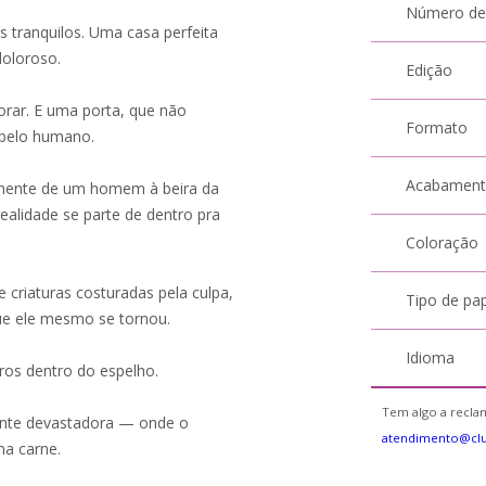
Número de
 tranquilos. Uma casa perfeita
oloroso.
Edição
orar. E uma porta, que não
Formato
cabelo humano.
Acabamen
a mente de um homem à beira da
ealidade se parte de dentro pra
Coloração
 criaturas costuradas pela culpa,
Tipo de pa
ue ele mesmo se tornou.
Idioma
os dentro do espelho.
Tem algo a reclam
mente devastadora — onde o
atendimento@cl
ma carne.