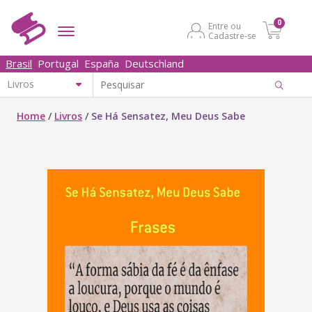
0
Entre ou
Cadastre-se
Brasil
Portugal
España
Deutschland
Home
/
Livros
/
Se Há Sensatez, Meu Deus Sabe