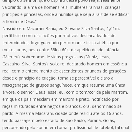
templo do senhor, que o Espírito deste povo reaja, realmente
valorando, a alma de homens reis, mulheres rainhas, crianças
príncipes e princesas, onde a humilde que seja a raiz de se edificar
a honra de Deus.”
Nascido em Macarani Bahia, eu Giovane Silva Santos, 1,61m,
perfil físico com oscilações por motivos desencadeados de
enfermidades, logo guardado performance física atlética por
muitos anos, peso entre 58k a 60k, de apelido desde infância
(Memeu), sobrenome de vidas pregressas (Muniz, Jesus,
Cascalho, Silva, Santos), solteiro, declarado homem em essência
real, com o entendimento de ascendentes oriundos de gerações
desde o princípio da criação, torna se perceptível e claro a
miscigenação de grupos sanguíneos, em que resume uma única
árvore, o senhor Deus, esse, eu, com o tom/cor de pele marrom,
em que os pais mesclam em marrom e preto, notificado por
raças misturadas entre negros e brancos, ora, denominado se
pardo. A mesma Macarani, cidade onde residiu até os 16 anos,
tendo passagem pelo estado de São Paulo, Paraná, Goiás,
percorrendo pelo sonho em tornar profissional de futebol, tal qual