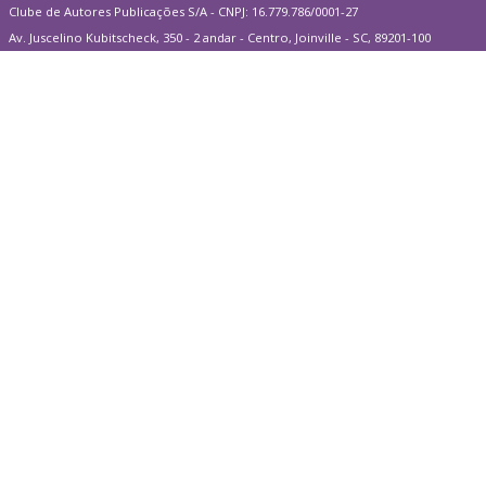
Clube de Autores Publicações S/A - CNPJ: 16.779.786/0001-27
Av. Juscelino Kubitscheck, 350 - 2 andar - Centro, Joinville - SC, 89201-100