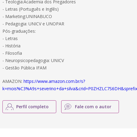
- Teologia:Academia dos Pregadores
- Letras (Português e Inglês)
- Marketing:UNINABUCO
- Pedagogia: UNICV e UNOPAR
Pós-graduações:
- Letras
- História
- Filosofia
- Neuropsicopedagogia: UNICV
- Gestão Pública IFAM
AMAZON:
https://www.amazon.com.br/s?
k=mois%C3%A9s+severino+da+silva&crid=P0ZHZLC7S6DH&sprefix
Perfil completo
Fale com o autor