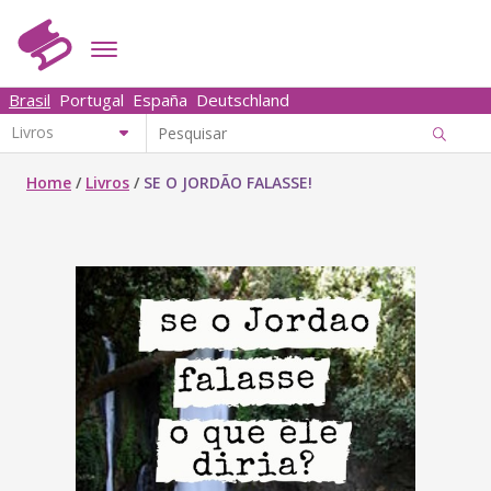
Brasil
Portugal
España
Deutschland
Home
/
Livros
/
SE O JORDÃO FALASSE!