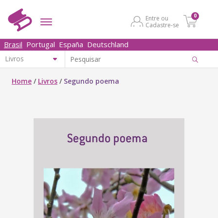
0
Entre ou
Cadastre-se
Brasil
Portugal
España
Deutschland
Home
/
Livros
/
Segundo poema