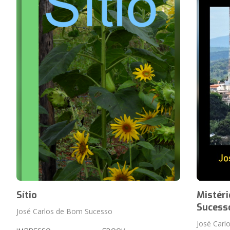
Sítio
Mistéri
Sucess
José Carlos de Bom Sucesso
José Carl