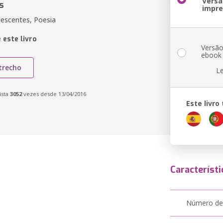
Versã
s
impr
lescentes, Poesia
 este livro
Versã
ebook
trecho
L
ista
3052
vezes desde 13/04/2016
Este livr
Característi
Número de