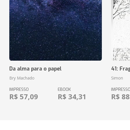
Da alma para o papel
41: Fr
Bry Machado
Simon
IMPRESSO
EBOOK
IMPRESS
R$ 57,09
R$ 34,31
R$ 88