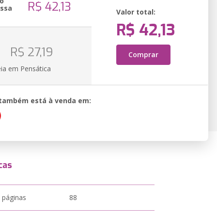
o
R$ 42,13
essa
Valor total:
R$ 42,13
o
R$ 27,19
Comprar
eia em Pensática
o também está à venda em:
cas
 páginas
88