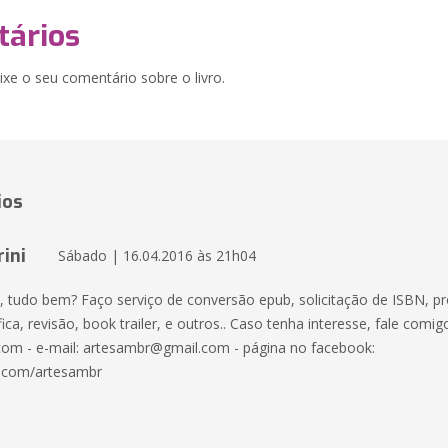
ários
xe o seu comentário sobre o livro.
ios
ini
Sábado | 16.04.2016 às 21h04
s, tudo bem? Faço serviço de conversão epub, solicitação de ISBN, pr
fica, revisão, book trailer, e outros.. Caso tenha interesse, fale comig
om - e-mail: artesambr@gmail.com - página no facebook:
.com/artesambr