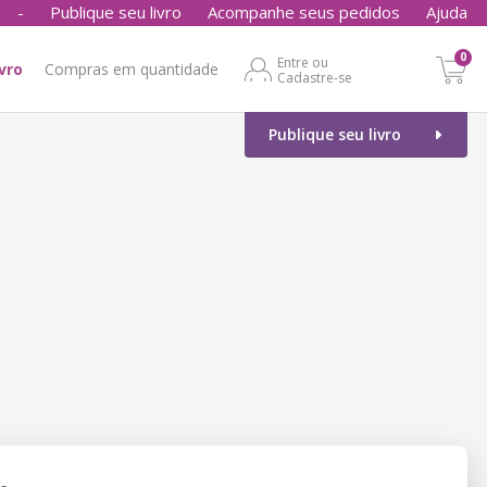
-
Publique seu livro
Acompanhe seus pedidos
Ajuda
0
Entre ou
ivro
Compras em quantidade
Cadastre-se
Publique seu livro