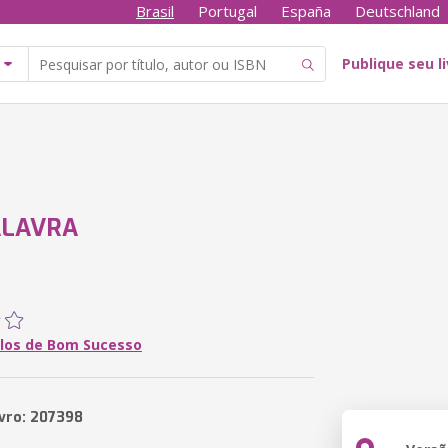
Brasil
Portugal
España
Deutschland
Publique seu l
ALAVRA
rlos de Bom Sucesso
ivro: 207398