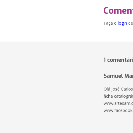
Coment
Faça o
login
dei
1 comentár
Samuel Mar
Olá José Carlo
ficha catalográ
www.artesam.c
www.facebook