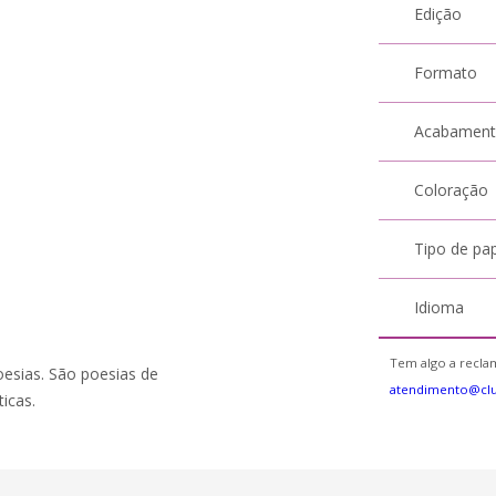
Edição
Formato
Acabamen
Coloração
Tipo de pa
Idioma
Tem algo a reclam
sias. São poesias de
atendimento@cl
icas.