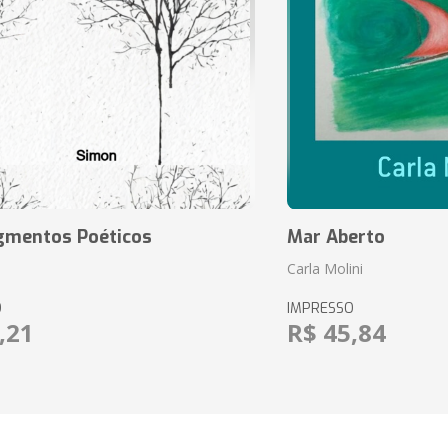
agmentos Poéticos
Mar Aberto
Carla Molini
O
IMPRESSO
,21
R$ 45,84