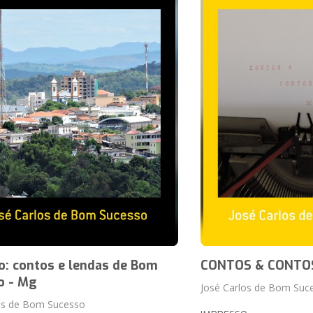
o: contos e lendas de Bom
CONTOS & CONTO
o - Mg
José Carlos de Bom Suc
os de Bom Sucesso