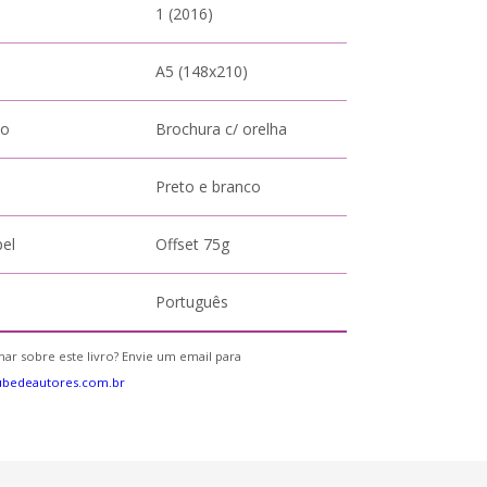
1 (2016)
A5 (148x210)
to
Brochura c/ orelha
Preto e branco
pel
Offset 75g
Português
ar sobre este livro? Envie um email para
ubedeautores.com.br