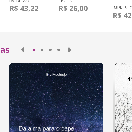
IMPRESSO
EBOOK
R$ 43,22
R$ 26,00
IMPRESS
R$ 42
das