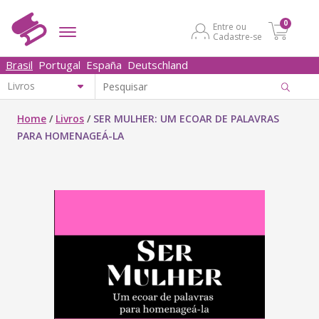
0
Entre ou
Cadastre-se
Brasil
Portugal
España
Deutschland
Home
/
Livros
/
SER MULHER: UM ECOAR DE PALAVRAS
PARA HOMENAGEÁ-LA