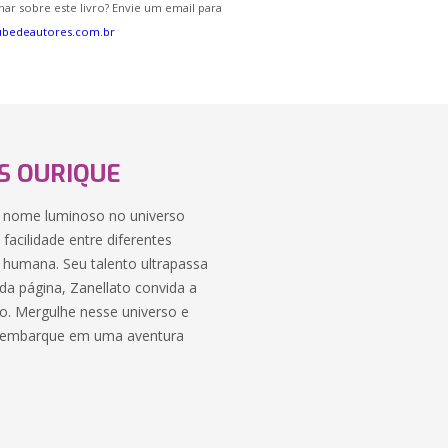
ar sobre este livro? Envie um email para
ubedeautores.com.br
S OURIQUE
um nome luminoso no universo
facilidade entre diferentes
a humana. Seu talento ultrapassa
ada página, Zanellato convida a
o. Mergulhe nesse universo e
 e embarque em uma aventura