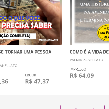
SE TORNAR UMA PESSOA
COMO É A VIDA D
VALMIR ZANELLATO
ZANELLATO
IMPRESSO
R$ 64,09
O
EBOOK
,36
R$ 47,37