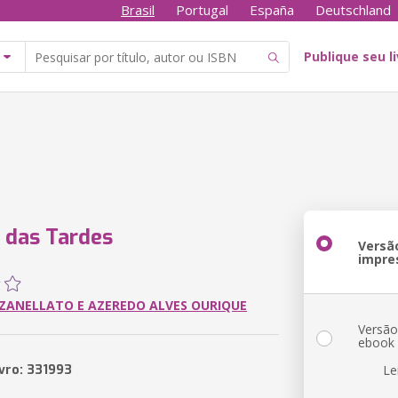
Brasil
Portugal
España
Deutschland
Publique seu l
 das Tardes
Versã
impre
ZANELLATO E AZEREDO ALVES OURIQUE
Versã
ebook
ivro: 331993
Le