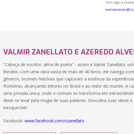
Tem algo a reclam
atendimento@cl
VALMIR ZANELLATO E AZEREDO ALVE
"Cabeça de escritor, alma de poeta" - assim é Valmir Zanellato, 
literário. Com uma obra vasta de mais de 40 livros, ele navega com 
gêneros, tecendo histórias que capturam a essência da experiênci
fronteiras, alcançando leitores no Brasil e ao redor do mundo. A c
uma jornada única, onde o comum se transforma em extraordinári
deixe-se levar pela magia de suas palavras. Descubra suas obras
inesquecível.
Facebook:
www.facebook.com/vzanellato