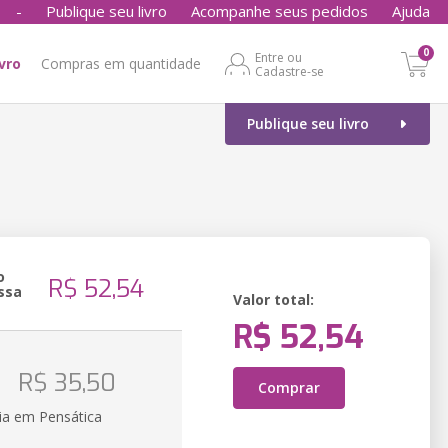
-
Publique seu livro
Acompanhe seus pedidos
Ajuda
0
Entre ou
ivro
Compras em quantidade
Cadastre-se
Publique seu livro
o
R$ 52,54
ssa
Valor total:
R$ 52,54
o
R$ 35,50
Comprar
ia em Pensática