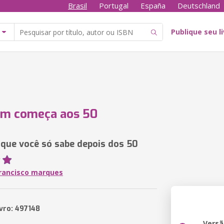
Brasil
Portugal
España
Deutschland
Publique seu l
om começa aos 50
 que você só sabe depois dos 50
francisco marques
ivro: 497148
Versã