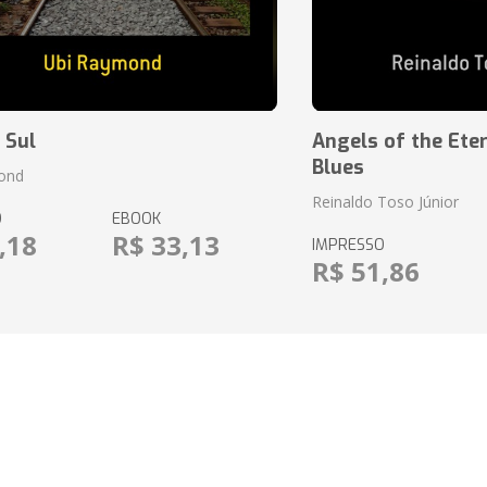
 Sul
Angels of the Eter
Blues
ond
Reinaldo Toso Júnior
O
EBOOK
,18
R$ 33,13
IMPRESSO
R$ 51,86