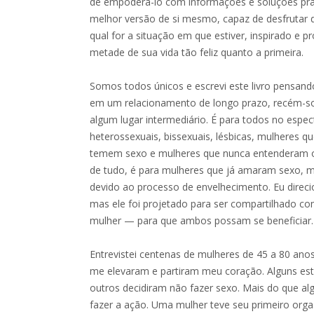
de empoderá-lo com informações e soluções prát
melhor versão de si mesmo, capaz de desfrutar 
qual for a situação em que estiver, inspirado e p
metade de sua vida tão feliz quanto a primeira.
Somos todos únicos e escrevi este livro pensan
em um relacionamento de longo prazo, recém-solt
algum lugar intermediário. É para todos no espec
heterossexuais, bissexuais, lésbicas, mulheres
temem sexo e mulheres que nunca entenderam o
de tudo, é para mulheres que já amaram sexo, 
devido ao processo de envelhecimento. Eu direcio
mas ele foi projetado para ser compartilhado 
mulher — para que ambos possam se beneficiar.
Entrevistei centenas de mulheres de 45 a 80 anos 
me elevaram e partiram meu coração. Alguns es
outros decidiram não fazer sexo. Mais do que a
fazer a ação. Uma mulher teve seu primeiro org