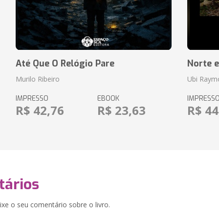
Até Que O Relógio Pare
Norte e
Murilo Ribeiro
Ubi Raym
IMPRESSO
EBOOK
IMPRESS
R$ 42,76
R$ 23,63
R$ 44
ários
xe o seu comentário sobre o livro.