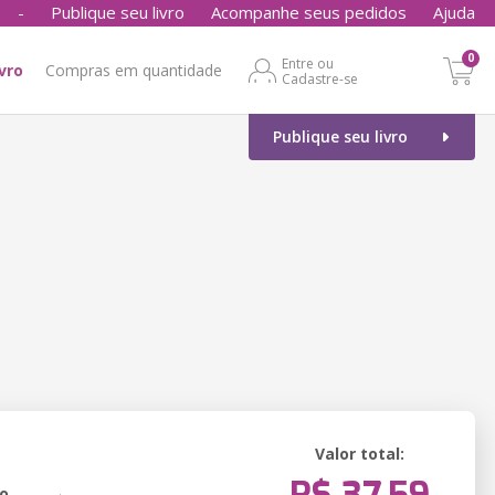
-
Publique seu livro
Acompanhe seus pedidos
Ajuda
0
Entre ou
ivro
Compras em quantidade
Cadastre-se
Publique seu livro
Valor total:
o