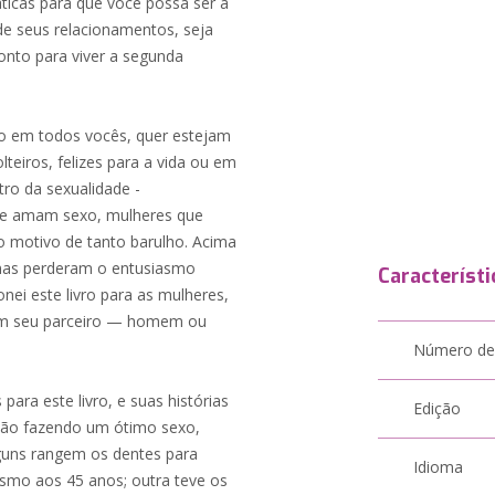
icas para que você possa ser a
de seus relacionamentos, seja
ronto para viver a segunda
do em todos vocês, quer estejam
eiros, felizes para a vida ou em
tro da sexualidade -
 que amam sexo, mulheres que
 motivo de tanto barulho. Acima
mas perderam o entusiasmo
Característi
nei este livro para as mulheres,
com seu parceiro — homem ou
Número de
para este livro, e suas histórias
Edição
tão fazendo um ótimo sexo,
lguns rangem os dentes para
Idioma
asmo aos 45 anos; outra teve os