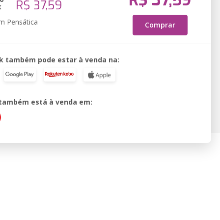
R$ 37,59
R$ 37,59
k
em Pensática
Comprar
k também pode estar à venda na:
o também está à venda em: