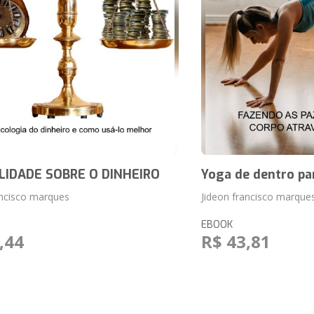
IDADE SOBRE O DINHEIRO
Yoga de dentro pa
ancisco marques
Jideon francisco marque
EBOOK
,44
R$ 43,81