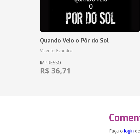
Quando Veio o Pôr do Sol
Vicente Evandro
IMPRESSO
R$ 36,71
Coment
Faça o
login
dei