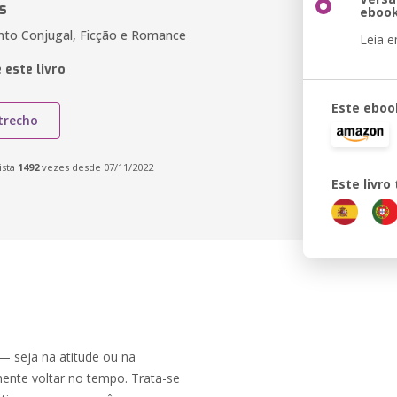
s
eboo
to Conjugal, Ficção e Romance
Leia 
 este livro
Este eboo
trecho
ista
1492
vezes desde 07/11/2022
Este livr
 — seja na atitude ou na
mente voltar no tempo. Trata-se