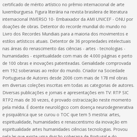
certificado de mérito artístico no prêmio internacional de arte
luxemburguesa. Figura literária na revista brasileira de literatura
internacional INVERSO 10- Embaixador da AMI UNICEF - ONU por
doações de obras. Detentor do recorde mundial do mundo no
Livro dos Recordes Mundiais para a maioria dos movimentos e
estilos artísticos atuais. Detentor de 36 propriedades intelectuais
nas áreas do renascimento das ciências - artes - tecnologias -
humanidades - espiritualidade com mais de 4.000 páginas e perto
de 100 obras e inovações patenteadas. Genialidade comprovada
em 192 soberanias ao redor do mundo. Criador na Sociedade
Portuguesa de Autores desde 2006 com mais de 178 mil obras
em diversas coleções inscritas em todas as categorias de autores.
Diversas publicações e jornais e apresentações em TV: RTP SIC
RTP2 mais de 30 vezes, é provado ostracização neste momento
pela média. É doente neurológico com doença neurodegenerativa
e psiquiátrica que se curou o TOC que tem 5 mestria: artes,
espiritualidade, humanidades e renascentismo da inovação em
espiritualidade artes humanidades ciências tecnologias. Provou
pela lei que existe uma divisão soberana de Portugal e do