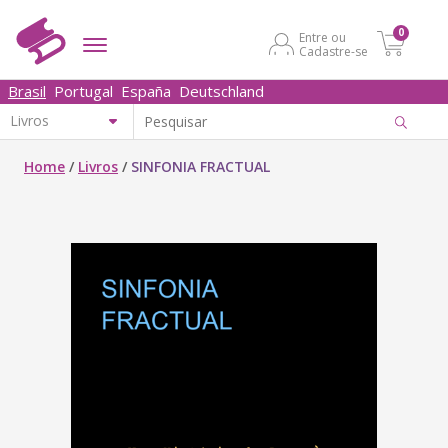
0
Entre ou
Cadastre-se
Brasil
Portugal
España
Deutschland
Home
/
Livros
/
SINFONIA FRACTUAL