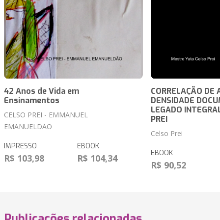
42 Anos de Vida em
CORRELAÇÃO DE 
Ensinamentos
DENSIDADE DOCU
LEGADO INTEGRAL
CELSO PREI - EMMANUEL
PREI
EMANUELDÃO
Celso Prei
IMPRESSO
EBOOK
EBOOK
R$ 103,98
R$ 104,34
R$ 90,52
Publicações relacionadas