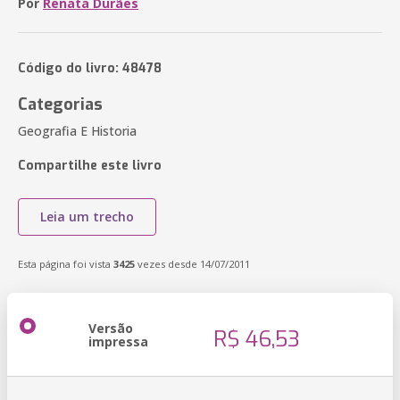
Por
Renata Durães
Código do livro: 48478
Categorias
Geografia E Historia
Compartilhe este livro
Leia um trecho
Esta página foi vista
3425
vezes desde 14/07/2011
Versão
R$ 46,53
impressa