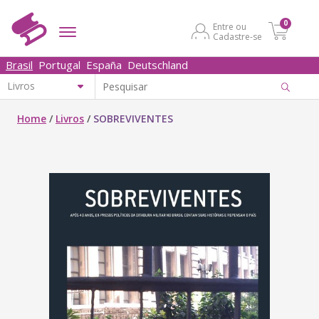
0
Entre ou
Cadastre-se
Brasil
Portugal
España
Deutschland
Home
/
Livros
/
SOBREVIVENTES