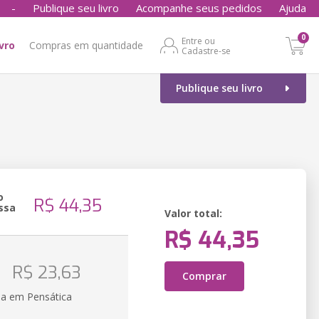
-
Publique seu livro
Acompanhe seus pedidos
Ajuda
0
Entre ou
ivro
Compras em quantidade
Cadastre-se
Publique seu livro
o
R$ 44,35
ssa
Valor total:
R$ 44,35
R$ 23,63
Comprar
ia em Pensática