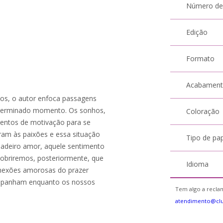
Número de
Edição
Formato
Acabamen
os, o autor enfoca passagens
terminado momento. Os sonhos,
Coloração
mentos de motivação para se
uram às paixões e essa situação
Tipo de pa
dadeiro amor, aquele sentimento
obriremos, posteriormente, que
Idioma
onexões amorosas do prazer
ompanham enquanto os nossos
Tem algo a reclam
atendimento@cl