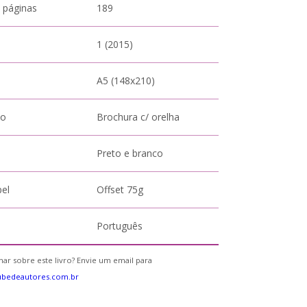
 páginas
189
1 (2015)
A5 (148x210)
to
Brochura c/ orelha
Preto e branco
pel
Offset 75g
Português
ar sobre este livro? Envie um email para
ubedeautores.com.br