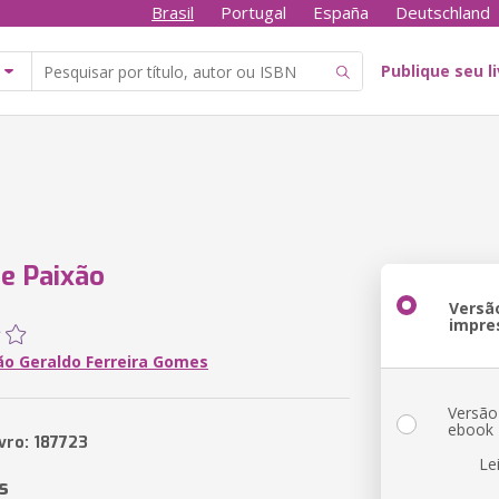
Brasil
Portugal
España
Deutschland
Publique seu l
e Paixão
Versã
impre
ão Geraldo Ferreira Gomes
Versão
ebook
vro: 187723
Le
s