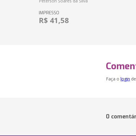
Peterson Soares da Silva
IMPRESSO
R$ 41,58
Coment
Faça o
login
dei
0 comentár