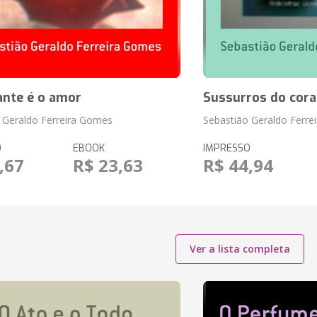
ante é o amor
Sussurros do cor
 Geraldo Ferreira Gomes
Sebastião Geraldo Ferre
O
EBOOK
IMPRESSO
,67
R$ 23,63
R$ 44,94
Ver a lista completa