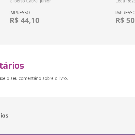
Gilberto Cabral Junior
Lêda Rez
IMPRESSO
IMPRESS
R$ 44,10
R$ 50
ários
xe o seu comentário sobre o livro.
ios