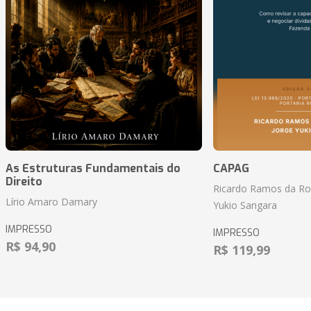
As Estruturas Fundamentais do
CAPAG
Direito
Ricardo Ramos da Roc
Lírio Amaro Damary
Yukio Sangara
IMPRESSO
IMPRESSO
R$ 94,90
R$ 119,99