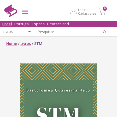
0
Entre ou
Cadastre-se
Brasil
Portugal
España
Deutschland
Home
/
Livros
/
STM