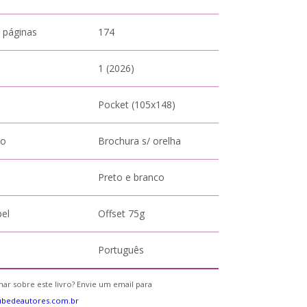
 páginas
174
1 (2026)
Pocket (105x148)
to
Brochura s/ orelha
Preto e branco
pel
Offset 75g
Português
ar sobre este livro? Envie um email para
ubedeautores.com.br