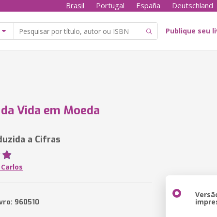
Brasil
Portugal
España
Deutschland
Publique seu l
 da Vida em Moeda
duzida a Cifras
 Carlos
Versã
impre
ivro: 960510