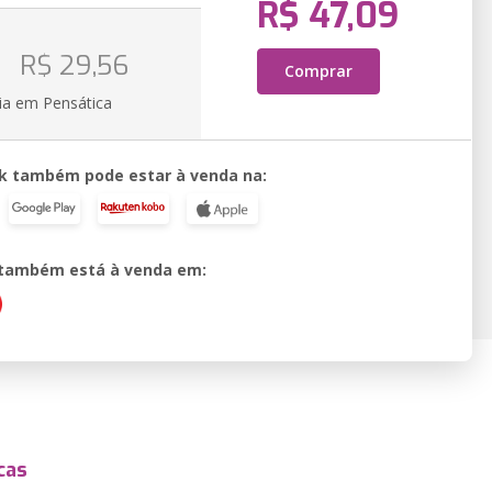
R$ 47,09
o
R$ 29,56
Comprar
ia em Pensática
k também pode estar à venda na:
o também está à venda em:
cas