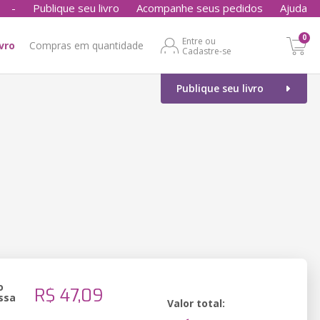
-
Publique seu livro
Acompanhe seus pedidos
Ajuda
0
Entre ou
ivro
Compras em quantidade
Cadastre-se
Publique seu livro
o
R$ 47,09
ssa
Valor total: