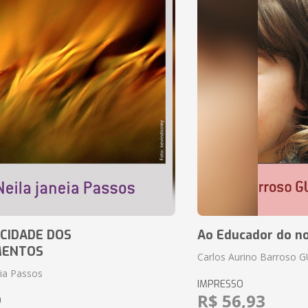
CIDADE DOS
Ao Educador do no
MENTOS
Carlos Aurino Barroso 
eia Passos
IMPRESSO
R$ 56,93
O