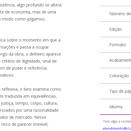
istência, algo profundo se altera
mente de economia, mas de uma
Número de
a o modo como julgamos,
Edição
ófica sobre o momento em que a
Formato
ansações e passa a ocupar
ngo da obra, o dinheiro aparece
Acabamen
tério de dignidade, sinal de
em de poder e referência
valioso.
Coloração
 reflexiva, o livro examina como
Tipo de pa
e traduzida em equivalências,
 justiça, tempo, corpo, cultura,
Idioma
essados por uma racionalidade
valor de mercado. Nesse
Tem algo a reclam
risco de parecer invisível,
atendimento@cl