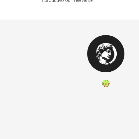
improdutivo ou irrelevante.