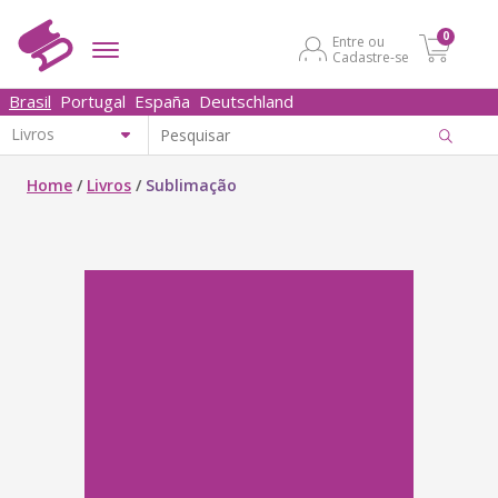
0
Entre ou
Cadastre-se
Brasil
Portugal
España
Deutschland
Home
/
Livros
/
Sublimação