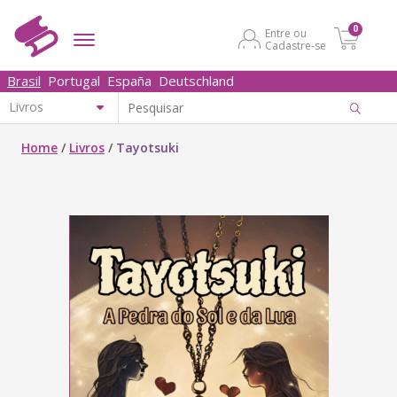
0
Entre ou
Cadastre-se
Brasil
Portugal
España
Deutschland
Home
/
Livros
/
Tayotsuki