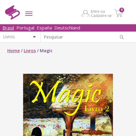
0
Entre ou
Cadastre-se
Brasil
Portugal
España
Deutschland
Home
/
Livros
/
Magic