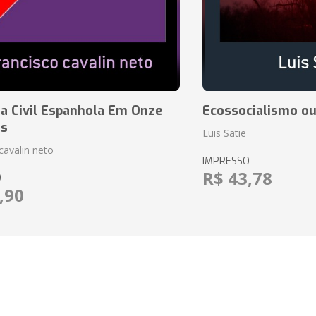
a Civil Espanhola Em Onze
Ecossocialismo ou
as
Luis Satie
cavalin neto
IMPRESSO
R$ 43,78
O
,90