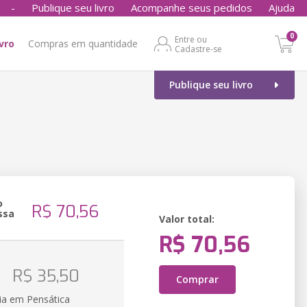
-
Publique seu livro
Acompanhe seus pedidos
Ajuda
0
Entre ou
ivro
Compras em quantidade
Cadastre-se
Publique seu livro
o
R$ 70,56
ssa
Valor total:
R$ 70,56
o
R$ 35,50
Comprar
ia em Pensática