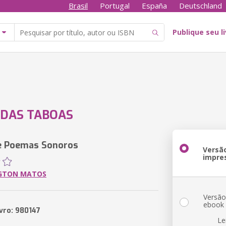
Brasil
Portugal
España
Deutschland
Publique seu l
DAS TABOAS
 e Poemas Sonoros
Versã
impre
GTON MATOS
Versã
ebook
ivro: 980147
Le