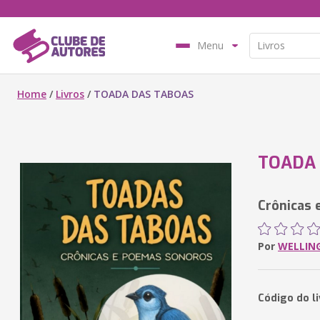
Menu
Home
/
Livros
/
TOADA DAS TABOAS
TOADA 
Crônicas
Por
WELLIN
Código do l