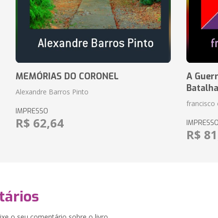
MEMÓRIAS DO CORONEL
A Guerr
Batalh
Alexandre Barros Pinto
francisco 
IMPRESSO
R$ 62,64
IMPRESS
R$ 81
ários
xe o seu comentário sobre o livro.