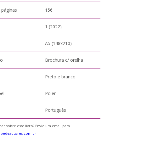
 páginas
156
1 (2022)
A5 (148x210)
to
Brochura c/ orelha
Preto e branco
pel
Polen
Português
ar sobre este livro? Envie um email para
ubedeautores.com.br