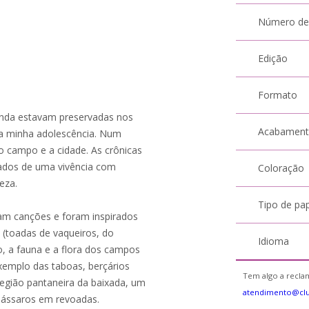
Número de
Edição
Formato
inda estavam preservadas nos
Acabamen
a minha adolescência. Num
o campo e a cidade. As crônicas
ados de uma vivência com
Coloração
eza.
Tipo de pa
ram canções e foram inspirados
 (toadas de vaqueiros, do
Idioma
, a fauna e a flora dos campos
exemplo das taboas, berçários
Tem algo a reclam
região pantaneira da baixada, um
atendimento@cl
pássaros em revoadas.