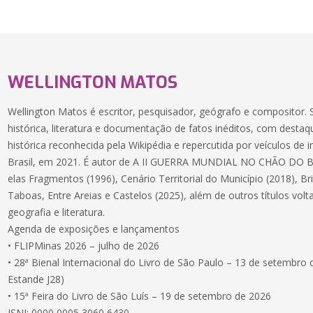
WELLINGTON MATOS
Wellington Matos é escritor, pesquisador, geógrafo e compositor. 
histórica, literatura e documentação de fatos inéditos, com dest
histórica reconhecida pela Wikipédia e repercutida por veículos 
Brasil, em 2021. É autor de A II GUERRA MUNDIAL NO CHÃO DO BR
elas Fragmentos (1996), Cenário Territorial do Município (2018), B
Taboas, Entre Areias e Castelos (2025), além de outros títulos volt
geografia e literatura.
Agenda de exposições e lançamentos
• FLIPMinas 2026 – julho de 2026
• 28ª Bienal Internacional do Livro de São Paulo – 13 de setembro
Estande J28)
• 15ª Feira do Livro de São Luís – 19 de setembro de 2026
ISNI: 0000 0005 3060 6430