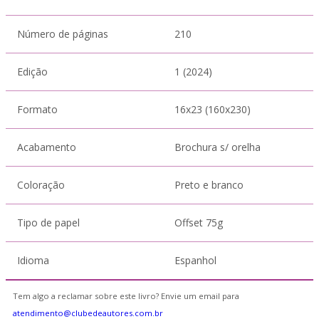
Número de páginas
210
Edição
1 (2024)
Formato
16x23 (160x230)
Acabamento
Brochura s/ orelha
Coloração
Preto e branco
Tipo de papel
Offset 75g
Idioma
Espanhol
Tem algo a reclamar sobre este livro? Envie um email para
atendimento@clubedeautores.com.br