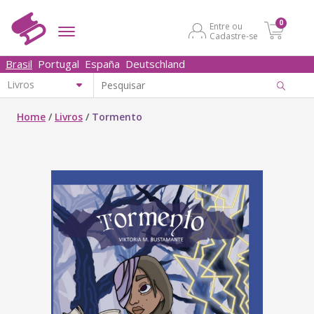
0
Entre ou
Cadastre-se
Brasil
Portugal
España
Deutschland
Home
/
Livros
/
Tormento