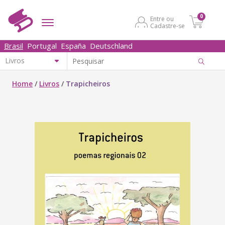
0
Entre ou
Cadastre-se
Brasil
Portugal
España
Deutschland
Home
/
Livros
/
Trapicheiros