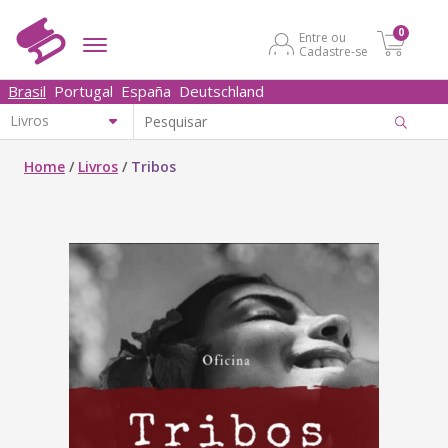
0
Entre ou
Cadastre-se
Brasil
Portugal
España
Deutschland
Home
/
Livros
/
Tribos