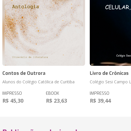
Contos de Outrora
Livro de Crônicas
Alunos do Colégio Católica de Curitiba
Colégio Sesi Campo 
IMPRESSO
EBOOK
IMPRESSO
R$ 45,30
R$ 23,63
R$ 39,44